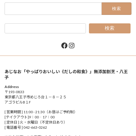
検
索:
検索
Facebook
Instagram
あじなお「やっぱりおいしい《だしの和食》」無添加割烹・八王
子
Address
〒193-0833
東京都八王子市めじろ台１－８－２５
アゴラビルB１F
[ 営業時間 ] 11:00 - 21:30（お昼はご予約制）
[テイクアウト]9：00‐17：00
[ 定休日 ] 火・水曜日（不定休日あり）
[ 電話番号 ] 042-663-0262