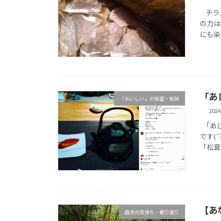
チラ見
の力は
にも染み
「あ
「おいしい」の秘密・秘訣
202
「あじ
です(
「松茸の
【あ
店主の気持ち・振り返り