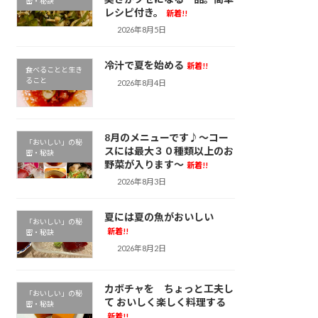
密・秘訣
レシピ付き。
新着!!
2026年8月5日
冷汁で夏を始める
新着!!
食べることと生き
ること
2026年8月4日
8月のメニューです♪～コー
「おいしい」の秘
スには最大３０種類以上のお
密・秘訣
野菜が入ります～
新着!!
2026年8月3日
夏には夏の魚がおいしい
「おいしい」の秘
新着!!
密・秘訣
2026年8月2日
カボチャを ちょっと工夫し
「おいしい」の秘
て おいしく楽しく料理する
密・秘訣
新着!!