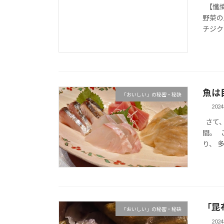
【懺悔
野菜の
チジク
魚は
「おいしい」の秘密・秘訣
202
さて、
間。 
り、 
「昆
「おいしい」の秘密・秘訣
202