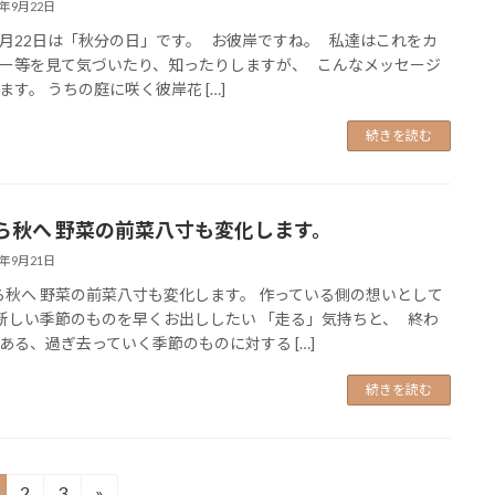
4年9月22日
月22日は「秋分の日」です。 お彼岸ですね。 私達はこれをカ
ー等を見て気づいたり、知ったりしますが、 こんなメッセージ
ます。 うちの庭に咲く彼岸花 […]
続きを読む
ら秋へ 野菜の前菜八寸も変化します。
4年9月21日
秋へ 野菜の前菜八寸も変化します。 作っている側の想いとして
新しい季節のものを早くお出ししたい 「走る」気持ちと、 終わ
ある、過ぎ去っていく季節のものに対する […]
続きを読む
2
3
»
固
固