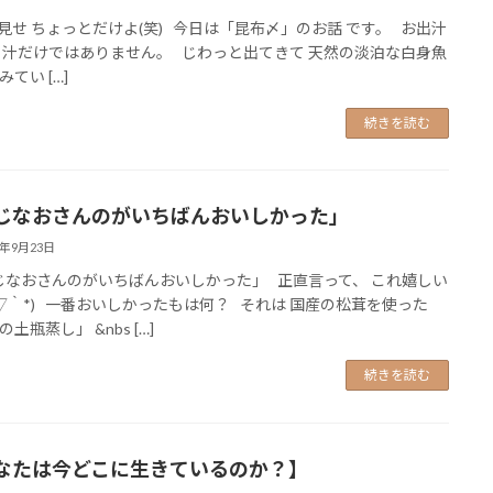
せ ちょっとだけよ(笑) 今日は「昆布〆」のお話 です。 お出汁
 汁だけではありません。 じわっと出てきて 天然の淡泊な白身魚
てい […]
続きを読む
じなおさんのがいちばんおいしかった」
4年9月23日
なおさんのがいちばんおいしかった」 正直言って、 これ嬉しい
´▽｀*) 一番おいしかったもは何？ それは 国産の松茸を使った
土瓶蒸し」 &nbs […]
続きを読む
なたは今どこに生きているのか？】