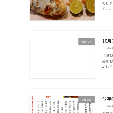
てしま
て。。
10
お知らせ
202
10月
惑をお
めじろ
今年
お知らせ
202