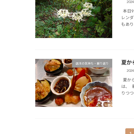
202
本日9
レンダ
もあり
夏か
店主の気持ち・振り返り
202
夏から
は、 
りつつ
投
1
固