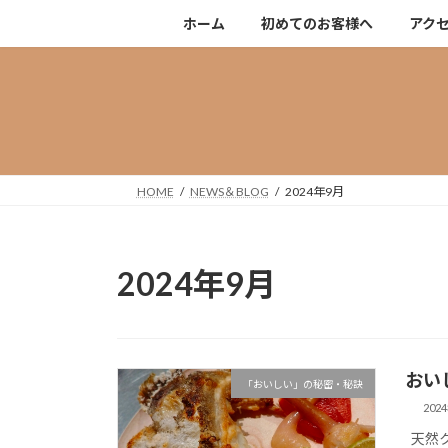
コ
ナ
ホーム
初めてのお客様へ
アク
ン
ビ
テ
ゲ
ン
ー
ツ
シ
へ
ョ
ス
ン
キ
に
HOME
NEWS＆BLOG
2024年9月
ッ
移
プ
動
2024年9月
おい
「おいしい」の秘密・秘訣
202
天然ク