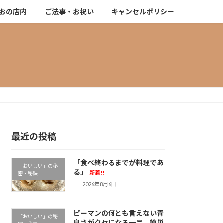
おの店内
ご法事・お祝い
キャンセルポリシー
最近の投稿
「食べ終わるまでが料理であ
「おいしい」の秘
る」
新着!!
密・秘訣
2026年8月6日
ピーマンの何とも言えない青
「おいしい」の秘
臭さがクセになる一品。簡単