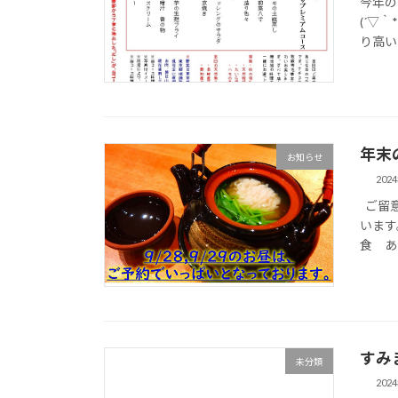
今年の
(´▽
り高い
年末
お知らせ
202
ご留意
います
食 あ
すみ
未分類
202