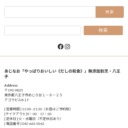
検
索:
検索
Facebook
Instagram
あじなお「やっぱりおいしい《だしの和食》」無添加割烹・八王
子
Address
〒193-0833
東京都八王子市めじろ台１－８－２５
アゴラビルB１F
[ 営業時間 ] 11:00 - 21:30（お昼はご予約制）
[テイクアウト]9：00‐17：00
[ 定休日 ] 火・水曜日（不定休日あり）
[ 電話番号 ] 042-663-0262