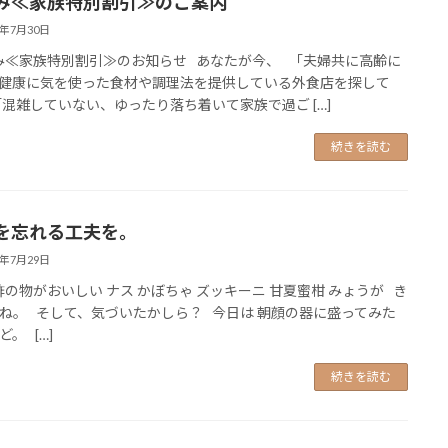
み≪家族特別割引≫のご案内
6年7月30日
≪家族特別割引≫のお知らせ あなたが今、 「夫婦共に高齢に
健康に気を使った食材や調理法を提供している外食店を探して
「混雑していない、ゆったり落ち着いて家族で過ご […]
続きを読む
を忘れる工夫を。
6年7月29日
の物がおいしい ナス かぼちゃ ズッキーニ 甘夏蜜柑 みょうが き
ね。 そして、気づいたかしら？ 今日は 朝顔の器に盛ってみた
。 […]
続きを読む