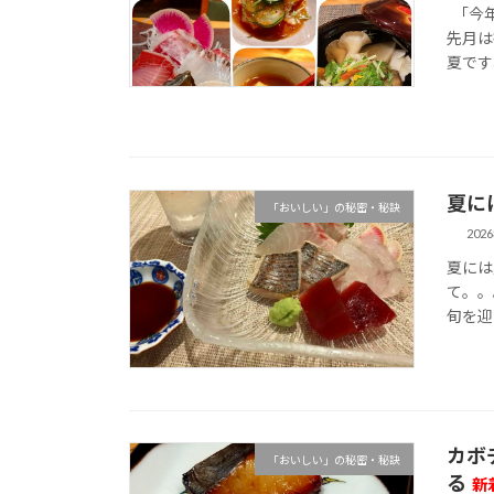
「今年
先月は
夏です
夏に
「おいしい」の秘密・秘訣
202
夏には
て。。
旬を迎
カボ
「おいしい」の秘密・秘訣
る
新