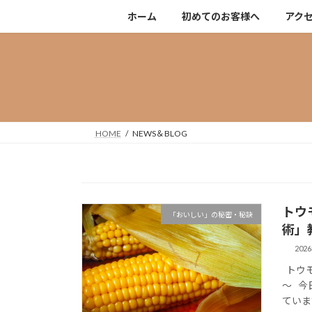
コ
ナ
ホーム
初めてのお客様へ
アク
ン
ビ
テ
ゲ
ン
ー
ツ
シ
へ
ョ
ス
ン
キ
に
HOME
NEWS＆BLOG
ッ
移
プ
動
トウ
「おいしい」の秘密・秘訣
術」
202
トウモ
～ 今
ていま