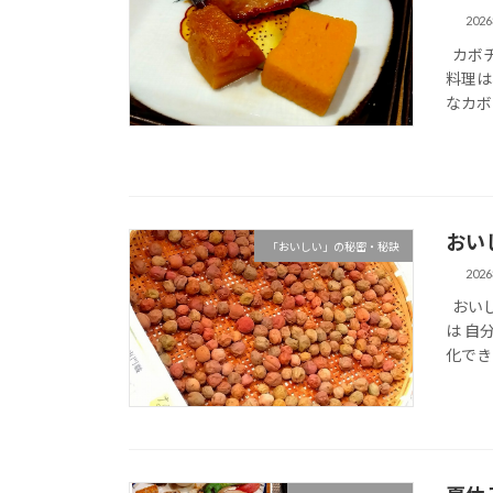
202
カボチ
料理は
なカボ
おい
「おいしい」の秘密・秘訣
202
おいし
は 自
化でき