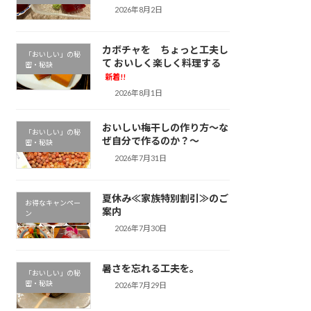
2026年8月2日
カボチャを ちょっと工夫し
「おいしい」の秘
て おいしく楽しく料理する
密・秘訣
新着!!
2026年8月1日
おいしい梅干しの作り方～な
「おいしい」の秘
ぜ自分で作るのか？～
密・秘訣
2026年7月31日
夏休み≪家族特別割引≫のご
お得なキャンペー
案内
ン
2026年7月30日
暑さを忘れる工夫を。
「おいしい」の秘
密・秘訣
2026年7月29日