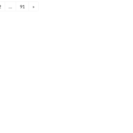
2
…
91
»
固
固
定
定
ペ
ペ
ー
ー
ジ
ジ