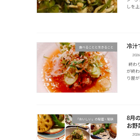
しを上
冷汁
食べることと生きること
202
終わり
が終わ
り屋が 
8月
「おいしい」の秘密・秘訣
お野
202