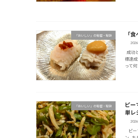
「食
「おいしい」の秘密・秘訣
202
成功と
標達成
って何
ピー
「おいしい」の秘密・秘訣
単レ
202
ピーマ
ン ち