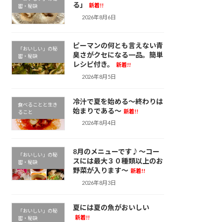
る」
新着!!
密・秘訣
2026年8月6日
ピーマンの何とも言えない青
「おいしい」の秘
臭さがクセになる一品。簡単
密・秘訣
レシピ付き。
新着!!
2026年8月5日
冷汁で夏を始める～終わりは
食べることと生き
始まりである～
新着!!
ること
2026年8月4日
8月のメニューです♪～コー
「おいしい」の秘
スには最大３０種類以上のお
密・秘訣
野菜が入ります～
新着!!
2026年8月3日
夏には夏の魚がおいしい
「おいしい」の秘
新着!!
密・秘訣