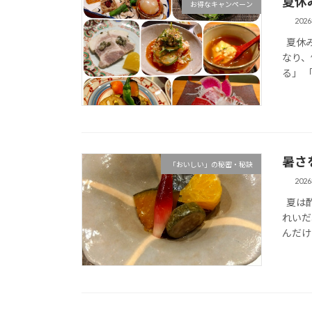
夏休
お得なキャンペーン
202
夏休み
なり、
る」 
暑さ
「おいしい」の秘密・秘訣
202
夏は酢
れいだ
んだけど