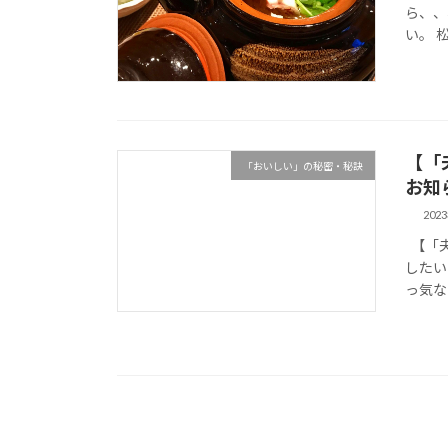
ら、、
い。 
【「
「おいしい」の秘密・秘訣
お知
202
【「夫
したい
っ気な