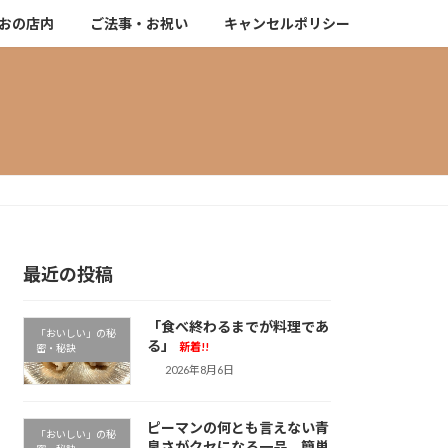
おの店内
ご法事・お祝い
キャンセルポリシー
最近の投稿
「食べ終わるまでが料理であ
「おいしい」の秘
る」
新着!!
密・秘訣
2026年8月6日
ピーマンの何とも言えない青
「おいしい」の秘
臭さがクセになる一品。簡単