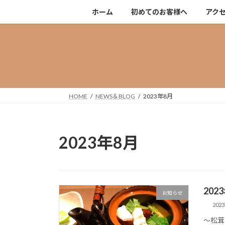
コ
ナ
ホーム
初めてのお客様へ
アク
ン
ビ
テ
ゲ
ン
ー
ツ
シ
へ
ョ
ス
ン
キ
に
HOME
NEWS＆BLOG
2023年8月
ッ
移
プ
動
2023年8月
20
お知らせ
202
～松茸