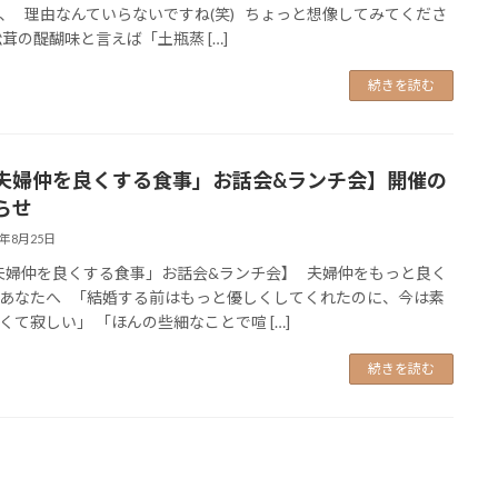
、 理由なんていらないですね(笑) ちょっと想像してみてくださ
松茸の醍醐味と言えば「土瓶蒸 […]
続きを読む
夫婦仲を良くする食事」お話会&ランチ会】開催の
らせ
3年8月25日
婦仲を良くする食事」お話会&ランチ会】 夫婦仲をもっと良く
あなたへ 「結婚する前はもっと優しくしてくれたのに、今は素
くて寂しい」 「ほんの些細なことで喧 […]
続きを読む