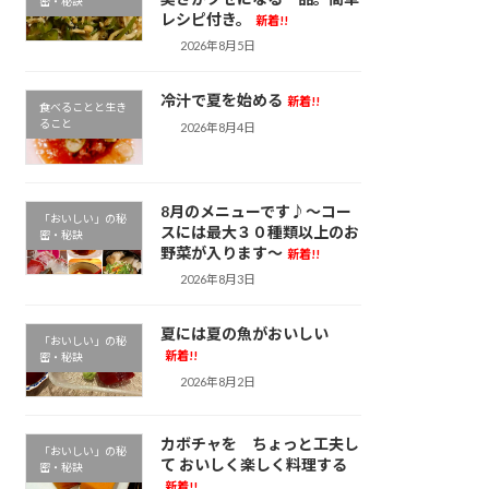
密・秘訣
レシピ付き。
新着!!
2026年8月5日
冷汁で夏を始める
新着!!
食べることと生き
ること
2026年8月4日
8月のメニューです♪～コー
「おいしい」の秘
スには最大３０種類以上のお
密・秘訣
野菜が入ります～
新着!!
2026年8月3日
夏には夏の魚がおいしい
「おいしい」の秘
新着!!
密・秘訣
2026年8月2日
カボチャを ちょっと工夫し
「おいしい」の秘
て おいしく楽しく料理する
密・秘訣
新着!!