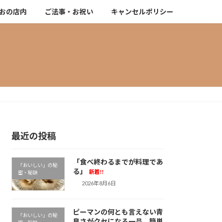
おの店内
ご法事・お祝い
キャンセルポリシー
最近の投稿
「食べ終わるまでが料理であ
「おいしい」の秘
る」
新着!!
密・秘訣
2026年8月6日
ピーマンの何とも言えない青
「おいしい」の秘
臭さがクセになる一品。簡単