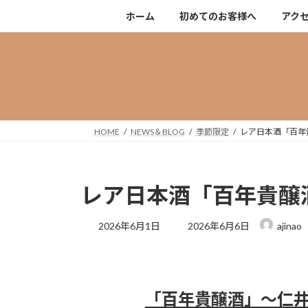
コ
ナ
ホーム
初めてのお客様へ
アク
ン
ビ
テ
ゲ
ン
ー
ツ
シ
へ
ョ
ス
ン
キ
に
HOME
NEWS＆BLOG
季節限定
レア日本酒「百年
ッ
移
プ
動
レア日本酒「百年貴醸
最
2026年6月1日
2026年6月6日
ajinao
終
更
新
日
時
「百年貴醸酒」～仁
: