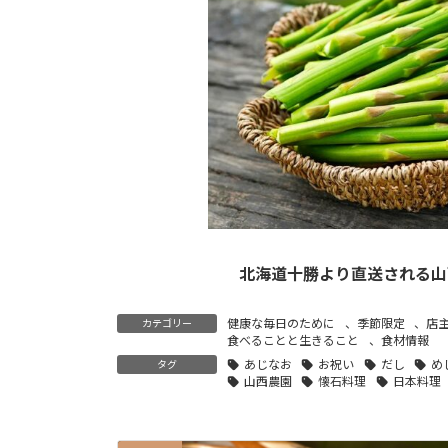
北海道十勝より直送される山
健康な毎日のために
、
季節限定
、
店
カテゴリー
食べることと生きること
、
食材情報
あじなお
お祝い
だし
め
タグ
山西農園
懐石料理
日本料理