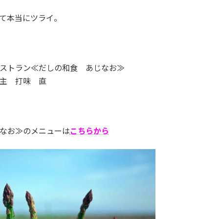
て本当にツライ。
ストラン≪だしの和食 あじなお≫
主 打味 直
なお≫のメニューは
こちらから