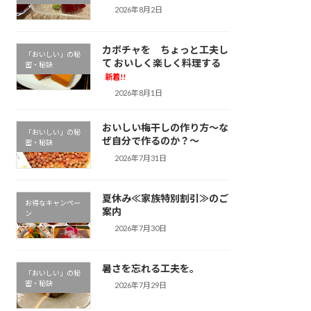
2026年8月2日
カボチャを ちょっと工夫し
「おいしい」の秘
て おいしく楽しく料理する
密・秘訣
新着!!
2026年8月1日
おいしい梅干しの作り方～な
「おいしい」の秘
ぜ自分で作るのか？～
密・秘訣
2026年7月31日
夏休み≪家族特別割引≫のご
お得なキャンペー
案内
ン
2026年7月30日
暑さを忘れる工夫を。
「おいしい」の秘
密・秘訣
2026年7月29日