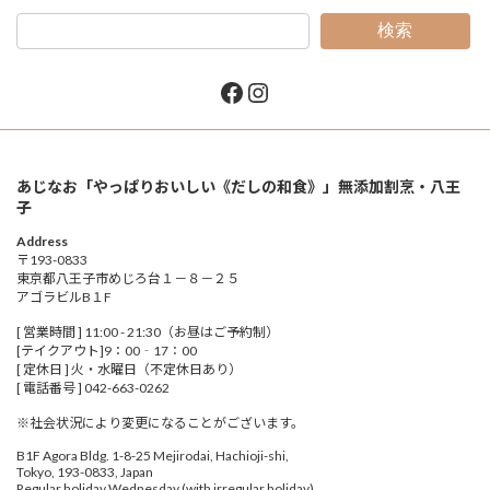
検索
Facebook
Instagram
あじなお「やっぱりおいしい《だしの和食》」無添加割烹・八王
子
Address
〒193-0833
東京都八王子市めじろ台１－８－２５
アゴラビルB１F
[ 営業時間 ] 11:00 - 21:30（お昼はご予約制）
[テイクアウト]9：00‐17：00
[ 定休日 ] 火・水曜日（不定休日あり）
[ 電話番号 ] 042-663-0262
※社会状況により変更になることがございます。
B1F Agora Bldg. 1-8-25 Mejirodai, Hachioji-shi,
Tokyo, 193-0833, Japan
Regular holiday Wednesday (with irregular holiday)