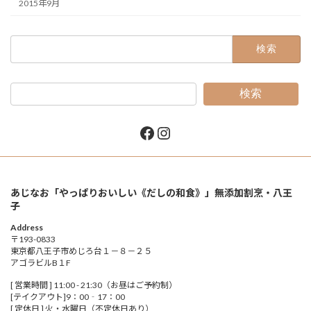
2015年9月
検
索:
検索
Facebook
Instagram
あじなお「やっぱりおいしい《だしの和食》」無添加割烹・八王
子
Address
〒193-0833
東京都八王子市めじろ台１－８－２５
アゴラビルB１F
[ 営業時間 ] 11:00 - 21:30（お昼はご予約制）
[テイクアウト]9：00‐17：00
[ 定休日 ] 火・水曜日（不定休日あり）