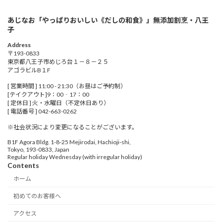
あじなお「やっぱりおいしい《だしの和食》」無添加割烹・八王
子
Address
〒193-0833
東京都八王子市めじろ台１－８－２５
アゴラビルB１F
[ 営業時間 ] 11:00 - 21:30（お昼はご予約制）
[テイクアウト]9：00‐17：00
[ 定休日 ] 火・水曜日（不定休日あり）
[ 電話番号 ] 042-663-0262
※社会状況により変更になることがございます。
B1F Agora Bldg. 1-8-25 Mejirodai, Hachioji-shi,
Tokyo, 193-0833, Japan
Regular holiday Wednesday (with irregular holiday)
Contents
ホーム
初めてのお客様へ
アクセス