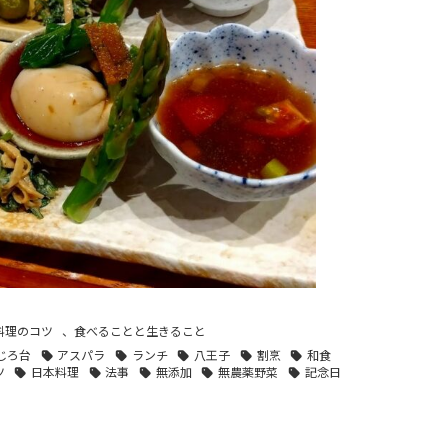
料理のコツ
、
食べることと生きること
じろ台
アスパラ
ランチ
八王子
割烹
和食
ツ
日本料理
法事
無添加
無農薬野菜
記念日