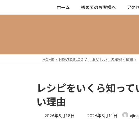
コ
ナ
ホーム
初めてのお客様へ
アク
ン
ビ
テ
ゲ
ン
ー
ツ
シ
へ
ョ
ス
ン
キ
に
HOME
NEWS＆BLOG
「おいしい」の秘密・秘訣
ッ
移
プ
動
レシピをいくら知って
い理由
最
2026年5月18日
2026年5月11日
ajin
終
更
新
日