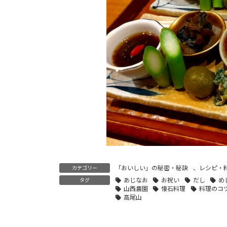
「おいしい」の秘密・秘訣
、
レシピ・
カテゴリー
あじなお
お祝い
だし
め
タグ
山西農園
懐石料理
料理のコ
高尾山