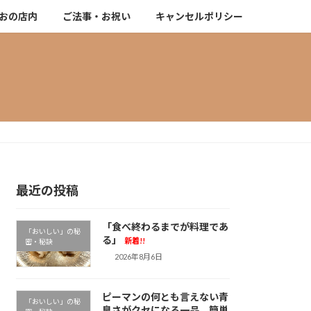
おの店内
ご法事・お祝い
キャンセルポリシー
最近の投稿
「食べ終わるまでが料理であ
「おいしい」の秘
る」
新着!!
密・秘訣
2026年8月6日
ピーマンの何とも言えない青
「おいしい」の秘
臭さがクセになる一品。簡単