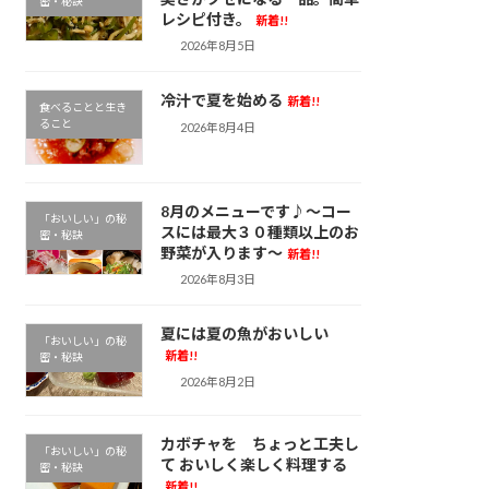
密・秘訣
レシピ付き。
新着!!
2026年8月5日
冷汁で夏を始める
新着!!
食べることと生き
ること
2026年8月4日
8月のメニューです♪～コー
「おいしい」の秘
スには最大３０種類以上のお
密・秘訣
野菜が入ります～
新着!!
2026年8月3日
夏には夏の魚がおいしい
「おいしい」の秘
新着!!
密・秘訣
2026年8月2日
カボチャを ちょっと工夫し
「おいしい」の秘
て おいしく楽しく料理する
密・秘訣
新着!!