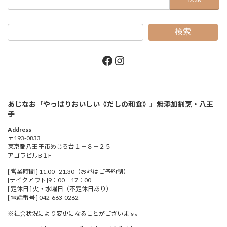
索:
検索
Facebook
Instagram
あじなお「やっぱりおいしい《だしの和食》」無添加割烹・八王
子
Address
〒193-0833
東京都八王子市めじろ台１－８－２５
アゴラビルB１F
[ 営業時間 ] 11:00 - 21:30（お昼はご予約制）
[テイクアウト]9：00‐17：00
[ 定休日 ] 火・水曜日（不定休日あり）
[ 電話番号 ] 042-663-0262
※社会状況により変更になることがございます。