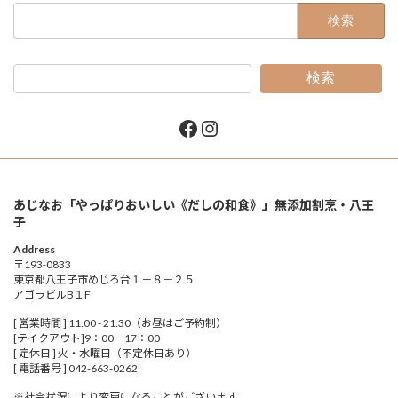
検
索:
検索
Facebook
Instagram
あじなお「やっぱりおいしい《だしの和食》」無添加割烹・八王
子
Address
〒193-0833
東京都八王子市めじろ台１－８－２５
アゴラビルB１F
[ 営業時間 ] 11:00 - 21:30（お昼はご予約制）
[テイクアウト]9：00‐17：00
[ 定休日 ] 火・水曜日（不定休日あり）
[ 電話番号 ] 042-663-0262
※社会状況により変更になることがございます。