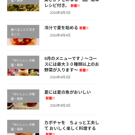
密・秘訣
レシピ付き。
新着!!
2026年8月5日
冷汁で夏を始める
新着!!
食べることと生き
ること
2026年8月4日
8月のメニューです♪～コー
「おいしい」の秘
スには最大３０種類以上のお
密・秘訣
野菜が入ります～
新着!!
2026年8月3日
夏には夏の魚がおいしい
「おいしい」の秘
新着!!
密・秘訣
2026年8月2日
カボチャを ちょっと工夫し
「おいしい」の秘
て おいしく楽しく料理する
密・秘訣
新着!!