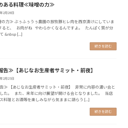
のある料理≪味噌の力≫
5年2月28日
の力≫ ぶぅふぅうぅ農園の放牧豚ヒレ肉を西京漬けにしていま
すると、 お肉がね やわらかくなるんですよ。 たんぱく質が分
&nbsp […]
続きを読む
報告≫【あじなお生産者サミット・前夜】
5年2月25日
告≫ 【あじなお生産者サミット・前夜】 非常に内容の濃い会と
した。 また、来年に向け展望が開ける会となりました。 当店
ス料理とお酒等を楽しみながら気ままに語らう […]
続きを読む