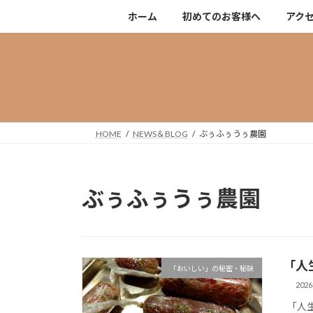
コ
ナ
ホーム
初めてのお客様へ
アク
ン
ビ
テ
ゲ
ン
ー
ツ
シ
へ
ョ
ス
ン
キ
に
HOME
NEWS＆BLOG
ぶぅふぅうぅ農園
ッ
移
プ
動
ぶぅふぅうぅ農園
「人
「おいしい」の秘密・秘訣
202
「人生