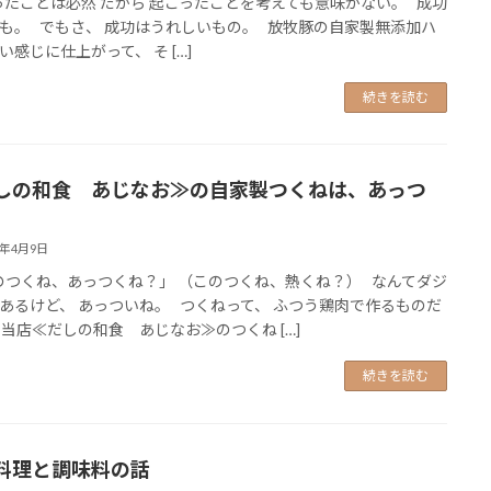
たことは必然 だから 起こったことを考えても意味がない。 成功
も。 でもさ、 成功はうれしいもの。 放牧豚の自家製無添加ハ
い感じに仕上がって、 そ […]
続きを読む
しの和食 あじなお≫の自家製つくねは、あっつ
6年4月9日
つくね、あっつくね？」 （このつくね、熱くね？） なんてダジ
あるけど、 あっついね。 つくねって、 ふつう鶏肉で作るものだ
 当店≪だしの和食 あじなお≫のつくね […]
続きを読む
料理と調味料の話