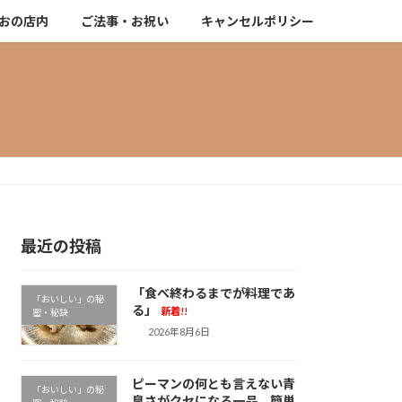
おの店内
ご法事・お祝い
キャンセルポリシー
最近の投稿
「食べ終わるまでが料理であ
「おいしい」の秘
る」
新着!!
密・秘訣
2026年8月6日
ピーマンの何とも言えない青
「おいしい」の秘
臭さがクセになる一品。簡単