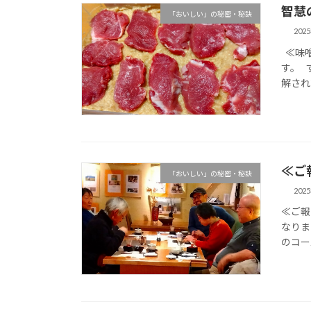
智慧
「おいしい」の秘密・秘訣
202
≪味噌
す。 
解されて 
≪ご
「おいしい」の秘密・秘訣
202
≪ご報
なりま
のコー