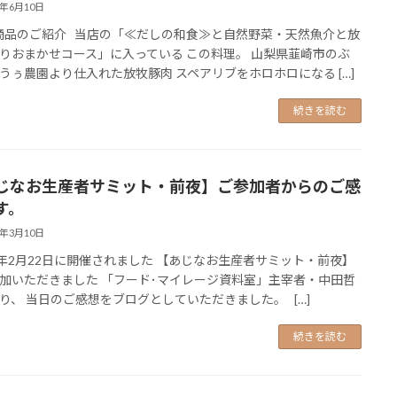
5年6月10日
品のご紹介 当店の「≪だしの和食≫と自然野菜・天然魚介と放
りおまかせコース」に入っている この料理。 山梨県韮崎市のぶ
うぅ農園より仕入れた放牧豚肉 スペアリブをホロホロになる […]
続きを読む
じなお生産者サミット・前夜】ご参加者からのご感
す。
5年3月10日
5年2月22日に開催されました 【あじなお生産者サミット・前夜】
加いただきました 「フード･マイレージ資料室」主宰者・中田哲
り、 当日のご感想をブログとしていただきました。 […]
続きを読む