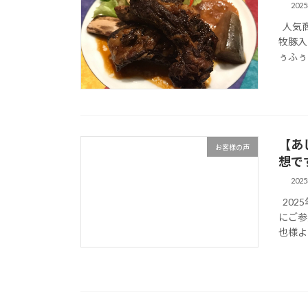
202
人気商
牧豚入
ぅふぅ
【あ
お客様の声
想で
202
202
にご参
也様よ