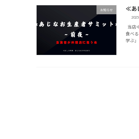
≪あ
お知らせ
202
当店≪
食べる
学ぶ」