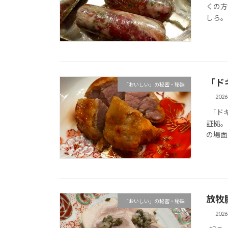
くの方
しら。
「ド
「おいしい」の秘密・秘訣
202
「ドキ
証拠。
の場面
放牧
「おいしい」の秘密・秘訣
202