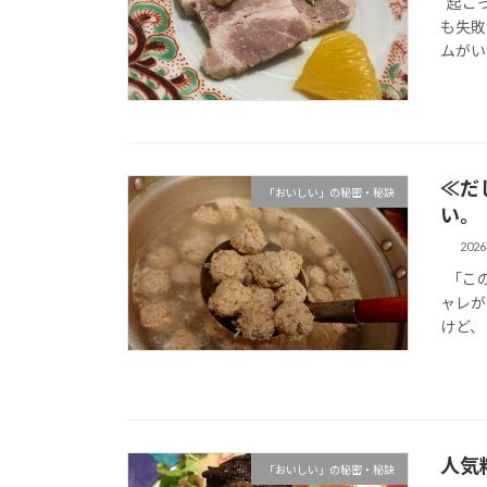
起こっ
も失敗
ムがい
≪だ
「おいしい」の秘密・秘訣
い。
202
「この
ャレが
けど、
人気
「おいしい」の秘密・秘訣