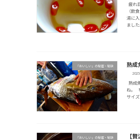
疲れ目
（飲食
湯に入
ました。
熟成
「おいしい」の秘密・秘訣
202
熟成魚
ね。 
サイズで
【贅
「おいしい」の秘密・秘訣