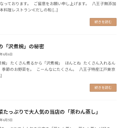
なっております。 ご留意をお願い申し上げます。 八王子無添加
本料理レストラン≪だしの和 […]
続きを読む
の「沢煮椀」の秘密
5年6月6日
椀」 たくさん煮るから「沢煮椀」 ほんとね たくさん入れるん
 季節のお野菜を。 こーんなにたくさん。 八王子特産江戸東京
]
続きを読む
菜たっぷりで大人気の当店の「茶わん蒸し」
5年6月5日