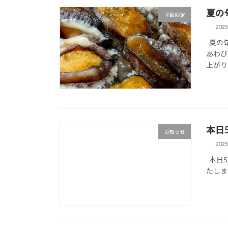
夏の
季節限定
202
夏の旬
あわび
上がり
本日
お知らせ
202
本日5
たしま