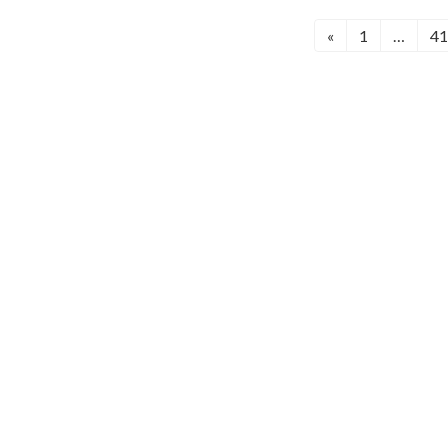
投
«
1
…
41
固
固
定
定
稿
ペ
ペ
の
ー
ー
ジ
ジ
ペ
ー
ジ
送
り