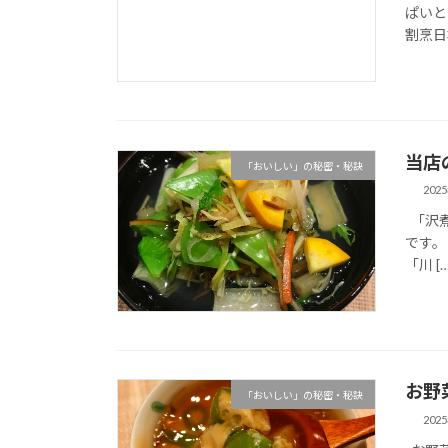
ぱいと
割烹日
当店
「おいしい」の秘密・秘訣
202
「沢煮
です。
「川 […
お野
「おいしい」の秘密・秘訣
202