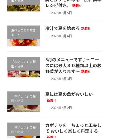
密・秘訣
レシピ付き。
新着!!
2026年8月5日
冷汁で夏を始める
新着!!
食べることと生き
ること
2026年8月4日
8月のメニューです♪～コー
「おいしい」の秘
スには最大３０種類以上のお
密・秘訣
野菜が入ります～
新着!!
2026年8月3日
夏には夏の魚がおいしい
「おいしい」の秘
新着!!
密・秘訣
2026年8月2日
カボチャを ちょっと工夫し
「おいしい」の秘
て おいしく楽しく料理する
密・秘訣
新着!!