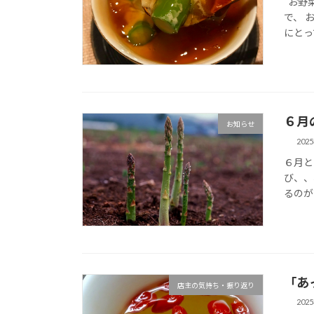
お野菜
で、 
にとっ
６月
お知らせ
202
６月と
び、、
るのが
「あ
店主の気持ち・振り返り
202