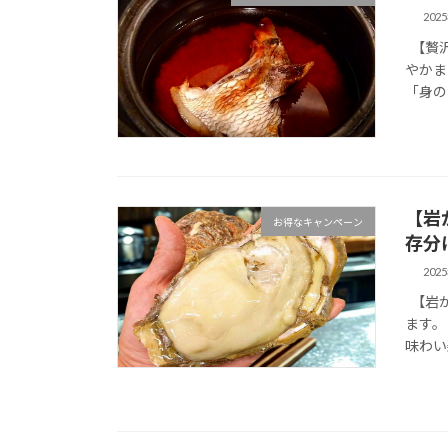
202
【贅沢
やかま
「身の
【岩
お得なキャンペーン
存分
202
【岩か
ます。
味わい