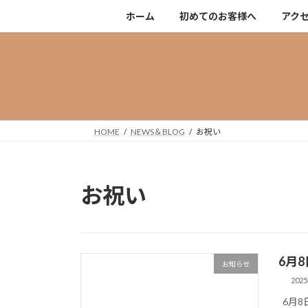
コ
ナ
ホーム
初めてのお客様へ
アク
ン
ビ
テ
ゲ
ン
ー
ツ
シ
へ
ョ
ス
ン
キ
に
HOME
NEWS＆BLOG
お祝い
ッ
移
プ
動
お祝い
6月
お知らせ
202
6月8