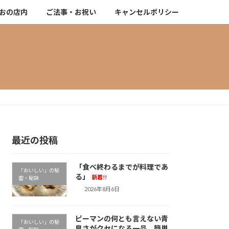
おの店内
ご法事・お祝い
キャンセルポリシー
最近の投稿
「食べ終わるまでが料理であ
「おいしい」の秘
る」
新着!!
密・秘訣
2026年8月6日
ピーマンの何とも言えない青
「おいしい」の秘
臭さがクセになる一品。簡単