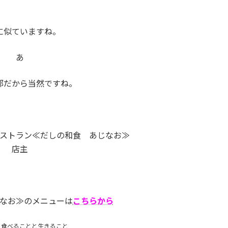
に似ていますね。
あ
部だから当然ですね。
ストラン≪だしの和食 あじなお≫
店主
なお≫のメニューは
こちらから
、
食べることと生きること