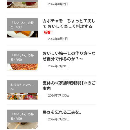
2026年8月2日
カボチャを ちょっと工夫し
「おいしい」の秘
て おいしく楽しく料理する
密・秘訣
新着!!
2026年8月1日
おいしい梅干しの作り方～な
「おいしい」の秘
ぜ自分で作るのか？～
密・秘訣
2026年7月31日
夏休み≪家族特別割引≫のご
お得なキャンペー
案内
ン
2026年7月30日
暑さを忘れる工夫を。
「おいしい」の秘
密・秘訣
2026年7月29日