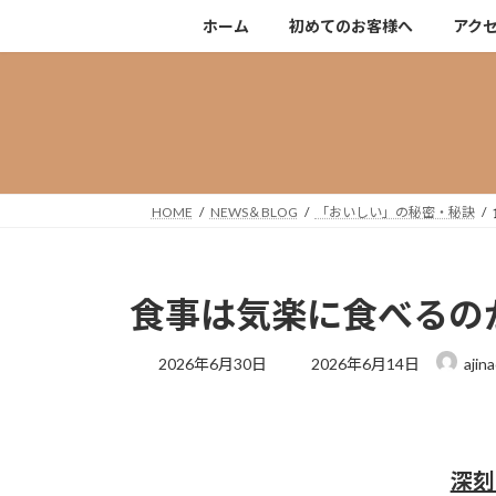
コ
ナ
ホーム
初めてのお客様へ
アク
ン
ビ
テ
ゲ
ン
ー
ツ
シ
へ
ョ
ス
ン
キ
に
HOME
NEWS＆BLOG
「おいしい」の秘密・秘訣
ッ
移
プ
動
食事は気楽に食べるの
最
2026年6月30日
2026年6月14日
ajin
終
更
新
日
時
深刻
: