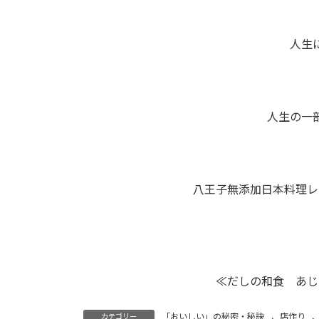
人生
人生の一
八王子無添加日本料理レ
≪だしの和食 あじ
「おいしい」の秘密・秘訣
、
店作り
カテゴリー