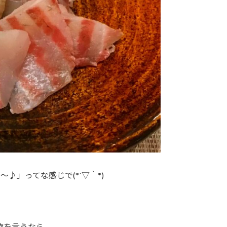
♪」ってな感じで(*´▽｀*)
欲を言うなら