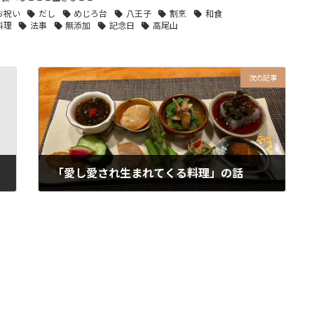
お祝い
だし
めじろ台
八王子
割烹
和食
料理
法事
無添加
記念日
高尾山
次の記事
「愛し愛され生まれてくる料理」の話
2026年7月1日