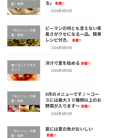
る」
新着!!
密・秘訣
2026年8月6日
ピーマンの何とも言えない青
「おいしい」の秘
臭さがクセになる一品。簡単
密・秘訣
レシピ付き。
新着!!
2026年8月5日
冷汁で夏を始める
新着!!
食べることと生き
ること
2026年8月4日
8月のメニューです♪～コー
「おいしい」の秘
スには最大３０種類以上のお
密・秘訣
野菜が入ります～
新着!!
2026年8月3日
夏には夏の魚がおいしい
「おいしい」の秘
新着!!
密・秘訣