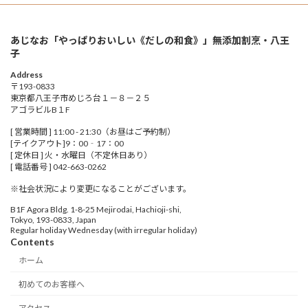
あじなお「やっぱりおいしい《だしの和食》」無添加割烹・八王
子
Address
〒193-0833
東京都八王子市めじろ台１－８－２５
アゴラビルB１F
[ 営業時間 ] 11:00 - 21:30（お昼はご予約制）
[テイクアウト]9：00‐17：00
[ 定休日 ] 火・水曜日（不定休日あり）
[ 電話番号 ] 042-663-0262
※社会状況により変更になることがございます。
B1F Agora Bldg. 1-8-25 Mejirodai, Hachioji-shi,
Tokyo, 193-0833, Japan
Regular holiday Wednesday (with irregular holiday)
Contents
ホーム
初めてのお客様へ