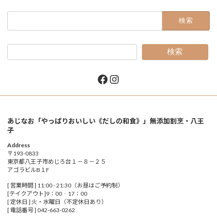
検
索:
検索
Facebook
Instagram
あじなお「やっぱりおいしい《だしの和食》」無添加割烹・八王
子
Address
〒193-0833
東京都八王子市めじろ台１－８－２５
アゴラビルB１F
[ 営業時間 ] 11:00 - 21:30（お昼はご予約制）
[テイクアウト]9：00‐17：00
[ 定休日 ] 火・水曜日（不定休日あり）
[ 電話番号 ] 042-663-0262