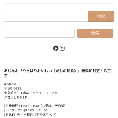
検
索:
検索
Facebook
Instagram
あじなお「やっぱりおいしい《だしの和食》」無添加割烹・八王
子
Address
〒193-0833
東京都八王子市めじろ台１－８－２５
アゴラビルB１F
[ 営業時間 ] 11:00 - 21:30（お昼はご予約制）
[テイクアウト]9：00‐17：00
[ 定休日 ] 火・水曜日（不定休日あり）