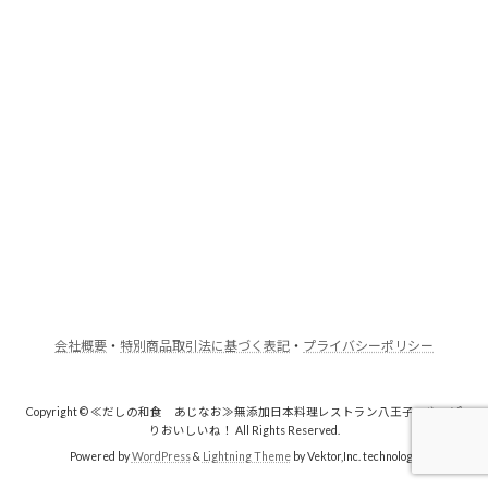
会社概要
・
特別商品取引法に基づく表記
・
プライバシーポリシー
Copyright © ≪だしの和食 あじなお≫無添加日本料理レストラン八王子・やっぱ
りおいしいね！ All Rights Reserved.
Powered by
WordPress
&
Lightning Theme
by Vektor,Inc. technology.