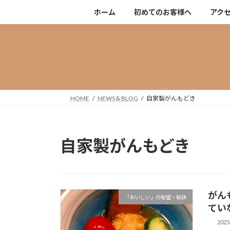
コ
ナ
ホーム
初めてのお客様へ
アク
ン
ビ
テ
ゲ
ン
ー
ツ
シ
へ
ョ
ス
ン
キ
に
HOME
NEWS＆BLOG
自家製がんもどき
ッ
移
プ
動
自家製がんもどき
がん
「おいしい」の秘密・秘訣
てい
202