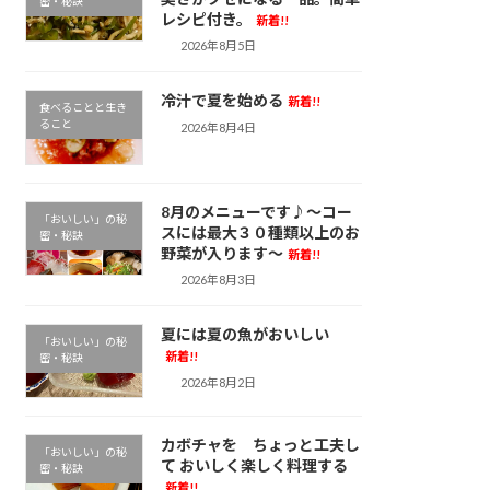
密・秘訣
レシピ付き。
新着!!
2026年8月5日
冷汁で夏を始める
新着!!
食べることと生き
ること
2026年8月4日
8月のメニューです♪～コー
「おいしい」の秘
スには最大３０種類以上のお
密・秘訣
野菜が入ります～
新着!!
2026年8月3日
夏には夏の魚がおいしい
「おいしい」の秘
新着!!
密・秘訣
2026年8月2日
カボチャを ちょっと工夫し
「おいしい」の秘
て おいしく楽しく料理する
密・秘訣
新着!!