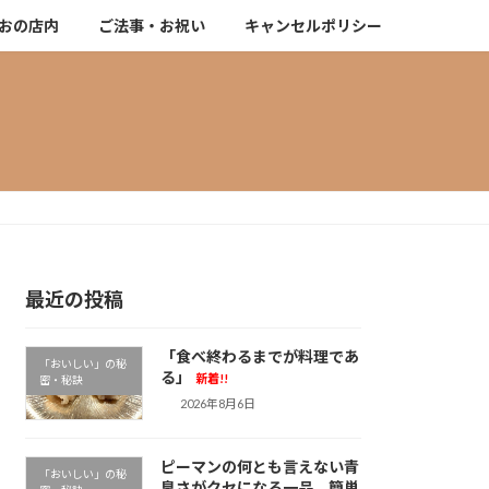
おの店内
ご法事・お祝い
キャンセルポリシー
最近の投稿
「食べ終わるまでが料理であ
「おいしい」の秘
る」
新着!!
密・秘訣
2026年8月6日
ピーマンの何とも言えない青
「おいしい」の秘
臭さがクセになる一品。簡単