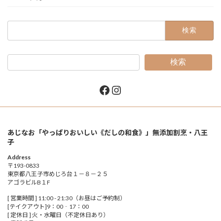
検
索:
検索
Facebook
Instagram
あじなお「やっぱりおいしい《だしの和食》」無添加割烹・八王
子
Address
〒193-0833
東京都八王子市めじろ台１－８－２５
アゴラビルB１F
[ 営業時間 ] 11:00 - 21:30（お昼はご予約制）
[テイクアウト]9：00‐17：00
[ 定休日 ] 火・水曜日（不定休日あり）