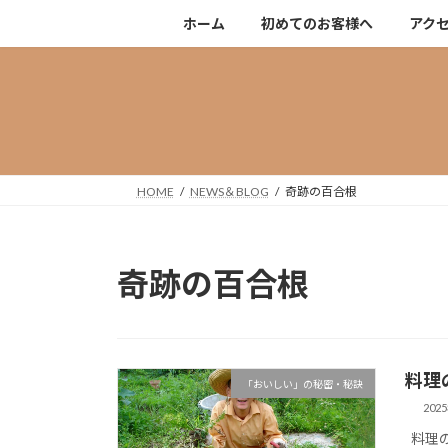
コ
ナ
ホーム
初めてのお客様へ
アク
ン
ビ
テ
ゲ
ン
ー
ツ
シ
へ
ョ
ス
ン
キ
に
HOME
NEWS＆BLOG
奇跡の百合根
ッ
移
プ
動
奇跡の百合根
料理
「おいしい」の秘密・秘訣
202
料理の