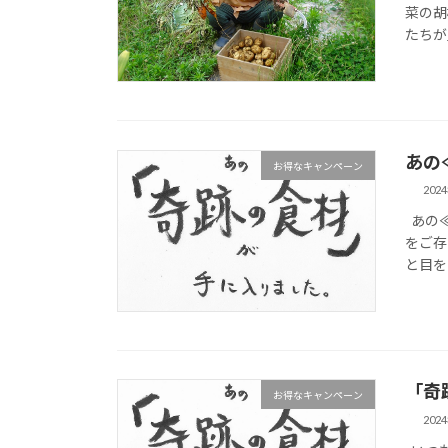
菜の胡
たちが
あの
お得なキャンペーン
202
あの≪
をご存
と目をま
「奇
お得なキャンペーン
202