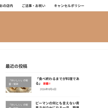
おの店内
ご法事・お祝い
キャンセルポリシー
最近の投稿
「食べ終わるまでが料理であ
「おいしい」の秘
る」
新着!!
密・秘訣
2026年8月6日
ピーマンの何とも言えない青
「おいしい」の秘
臭さがクセになる一品。簡単