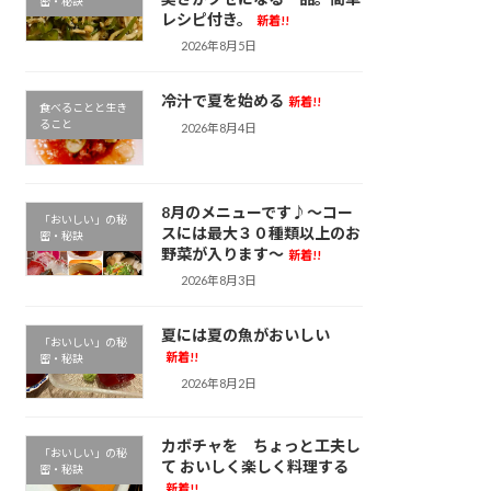
密・秘訣
レシピ付き。
新着!!
2026年8月5日
冷汁で夏を始める
新着!!
食べることと生き
ること
2026年8月4日
8月のメニューです♪～コー
「おいしい」の秘
スには最大３０種類以上のお
密・秘訣
野菜が入ります～
新着!!
2026年8月3日
夏には夏の魚がおいしい
「おいしい」の秘
新着!!
密・秘訣
2026年8月2日
カボチャを ちょっと工夫し
「おいしい」の秘
て おいしく楽しく料理する
密・秘訣
新着!!