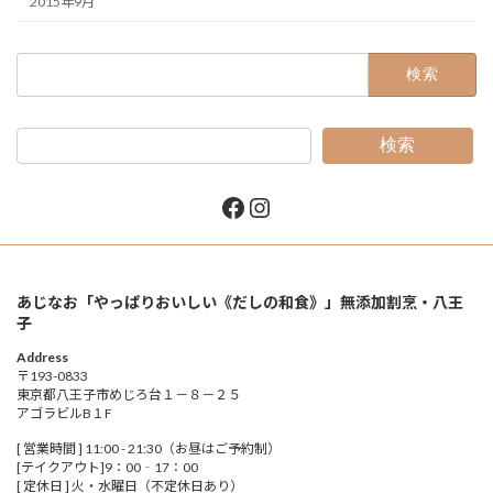
2015年9月
検
索:
検索
Facebook
Instagram
あじなお「やっぱりおいしい《だしの和食》」無添加割烹・八王
子
Address
〒193-0833
東京都八王子市めじろ台１－８－２５
アゴラビルB１F
[ 営業時間 ] 11:00 - 21:30（お昼はご予約制）
[テイクアウト]9：00‐17：00
[ 定休日 ] 火・水曜日（不定休日あり）