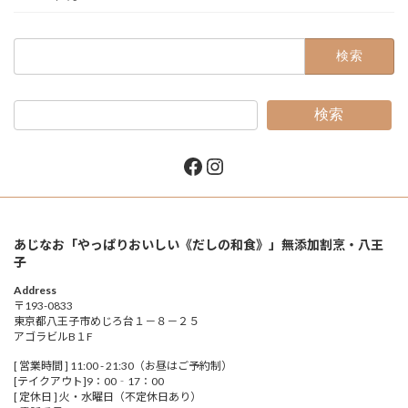
検
索:
検索
Facebook
Instagram
あじなお「やっぱりおいしい《だしの和食》」無添加割烹・八王
子
Address
〒193-0833
東京都八王子市めじろ台１－８－２５
アゴラビルB１F
[ 営業時間 ] 11:00 - 21:30（お昼はご予約制）
[テイクアウト]9：00‐17：00
[ 定休日 ] 火・水曜日（不定休日あり）