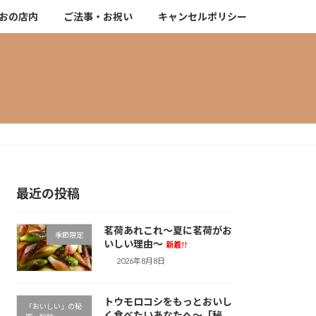
おの店内
ご法事・お祝い
キャンセルポリシー
最近の投稿
茗荷あれこれ～夏に茗荷がお
季節限定
いしい理由～
新着!!
2026年8月8日
トウモロコシをもっとおいし
「おいしい」の秘
く食べたいあなたへ～「秘