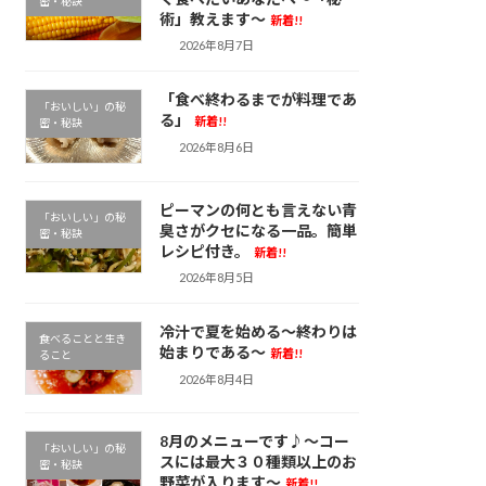
密・秘訣
術」教えます～
新着!!
2026年8月7日
「食べ終わるまでが料理であ
「おいしい」の秘
る」
新着!!
密・秘訣
2026年8月6日
ピーマンの何とも言えない青
「おいしい」の秘
臭さがクセになる一品。簡単
密・秘訣
レシピ付き。
新着!!
2026年8月5日
冷汁で夏を始める～終わりは
食べることと生き
始まりである～
新着!!
ること
2026年8月4日
8月のメニューです♪～コー
「おいしい」の秘
スには最大３０種類以上のお
密・秘訣
野菜が入ります～
新着!!