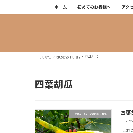
コ
ナ
ホーム
初めてのお客様へ
アク
ン
ビ
テ
ゲ
ン
ー
ツ
シ
へ
ョ
ス
ン
キ
に
HOME
NEWS＆BLOG
四葉胡瓜
ッ
移
プ
動
四葉胡瓜
四葉
「おいしい」の秘密・秘訣
202
これは