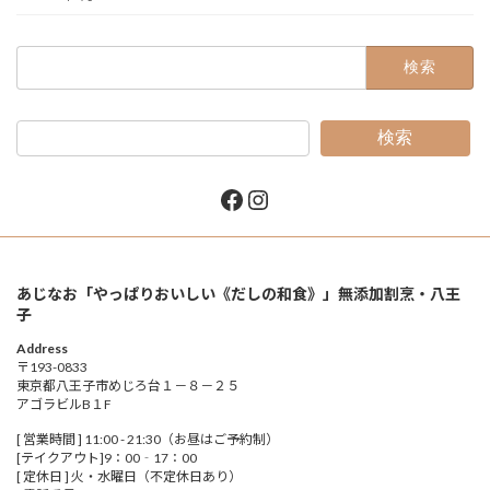
検
索:
検索
Facebook
Instagram
あじなお「やっぱりおいしい《だしの和食》」無添加割烹・八王
子
Address
〒193-0833
東京都八王子市めじろ台１－８－２５
アゴラビルB１F
[ 営業時間 ] 11:00 - 21:30（お昼はご予約制）
[テイクアウト]9：00‐17：00
[ 定休日 ] 火・水曜日（不定休日あり）