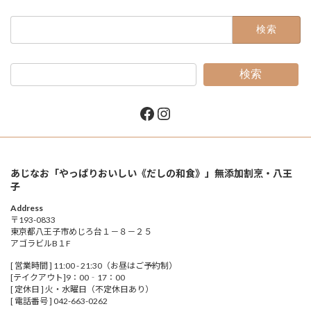
検
索:
検索
Facebook
Instagram
あじなお「やっぱりおいしい《だしの和食》」無添加割烹・八王
子
Address
〒193-0833
東京都八王子市めじろ台１－８－２５
アゴラビルB１F
[ 営業時間 ] 11:00 - 21:30（お昼はご予約制）
[テイクアウト]9：00‐17：00
[ 定休日 ] 火・水曜日（不定休日あり）
[ 電話番号 ] 042-663-0262