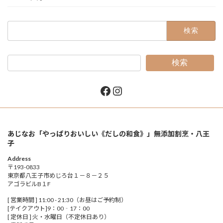
検
索:
検索
Facebook
Instagram
あじなお「やっぱりおいしい《だしの和食》」無添加割烹・八王
子
Address
〒193-0833
東京都八王子市めじろ台１－８－２５
アゴラビルB１F
[ 営業時間 ] 11:00 - 21:30（お昼はご予約制）
[テイクアウト]9：00‐17：00
[ 定休日 ] 火・水曜日（不定休日あり）