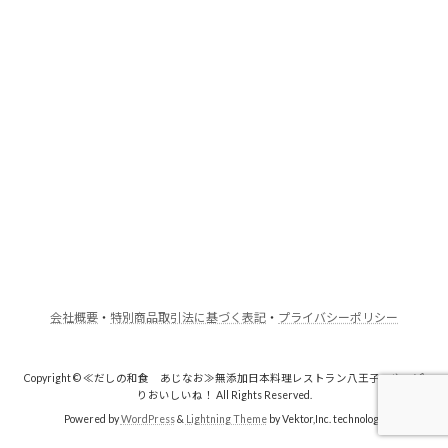
会社概要
・
特別商品取引法に基づく表記
・
プライバシーポリシー
Copyright © ≪だしの和食 あじなお≫無添加日本料理レストラン八王子・やっぱ
りおいしいね！ All Rights Reserved.
Powered by
WordPress
&
Lightning Theme
by Vektor,Inc. technology.