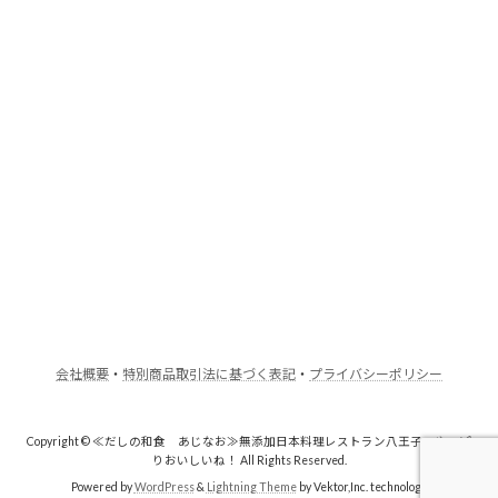
会社概要
・
特別商品取引法に基づく表記
・
プライバシーポリシー
Copyright © ≪だしの和食 あじなお≫無添加日本料理レストラン八王子・やっぱ
りおいしいね！ All Rights Reserved.
Powered by
WordPress
&
Lightning Theme
by Vektor,Inc. technology.