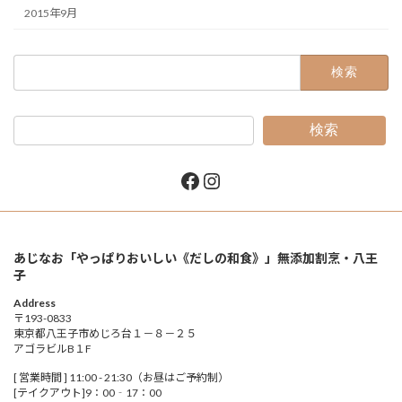
2015年9月
検
索:
検索
Facebook
Instagram
あじなお「やっぱりおいしい《だしの和食》」無添加割烹・八王
子
Address
〒193-0833
東京都八王子市めじろ台１－８－２５
アゴラビルB１F
[ 営業時間 ] 11:00 - 21:30（お昼はご予約制）
[テイクアウト]9：00‐17：00