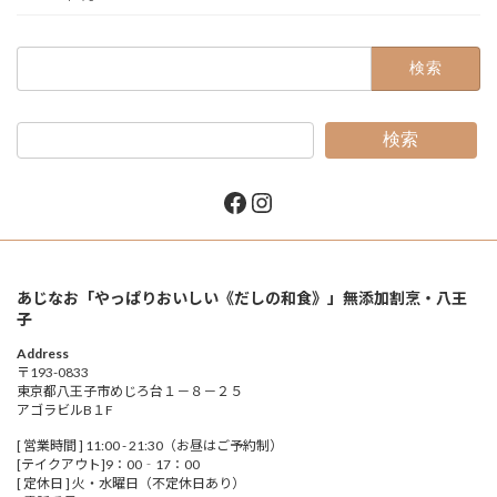
検
索:
検索
Facebook
Instagram
あじなお「やっぱりおいしい《だしの和食》」無添加割烹・八王
子
Address
〒193-0833
東京都八王子市めじろ台１－８－２５
アゴラビルB１F
[ 営業時間 ] 11:00 - 21:30（お昼はご予約制）
[テイクアウト]9：00‐17：00
[ 定休日 ] 火・水曜日（不定休日あり）