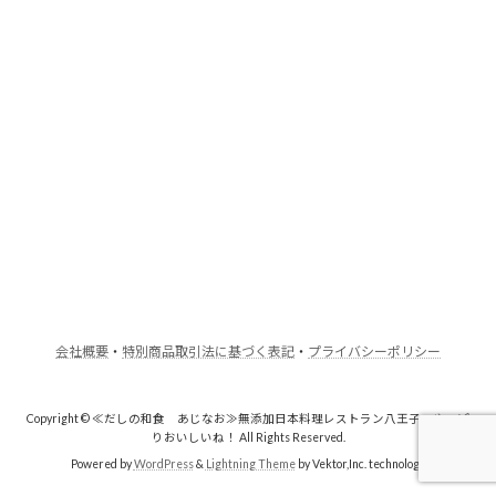
会社概要
・
特別商品取引法に基づく表記
・
プライバシーポリシー
Copyright © ≪だしの和食 あじなお≫無添加日本料理レストラン八王子・やっぱ
りおいしいね！ All Rights Reserved.
Powered by
WordPress
&
Lightning Theme
by Vektor,Inc. technology.