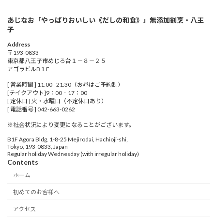
あじなお「やっぱりおいしい《だしの和食》」無添加割烹・八王
子
Address
〒193-0833
東京都八王子市めじろ台１－８－２５
アゴラビルB１F
[ 営業時間 ] 11:00 - 21:30（お昼はご予約制）
[テイクアウト]9：00‐17：00
[ 定休日 ] 火・水曜日（不定休日あり）
[ 電話番号 ] 042-663-0262
※社会状況により変更になることがございます。
B1F Agora Bldg. 1-8-25 Mejirodai, Hachioji-shi,
Tokyo, 193-0833, Japan
Regular holiday Wednesday (with irregular holiday)
Contents
ホーム
初めてのお客様へ
アクセス