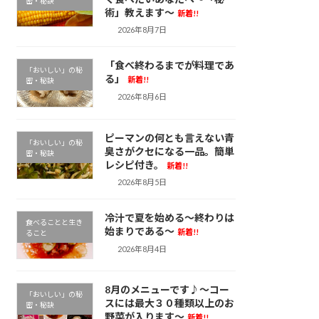
密・秘訣
術」教えます～
新着!!
2026年8月7日
「食べ終わるまでが料理であ
「おいしい」の秘
る」
新着!!
密・秘訣
2026年8月6日
ピーマンの何とも言えない青
「おいしい」の秘
臭さがクセになる一品。簡単
密・秘訣
レシピ付き。
新着!!
2026年8月5日
冷汁で夏を始める～終わりは
食べることと生き
始まりである～
新着!!
ること
2026年8月4日
8月のメニューです♪～コー
「おいしい」の秘
スには最大３０種類以上のお
密・秘訣
野菜が入ります～
新着!!