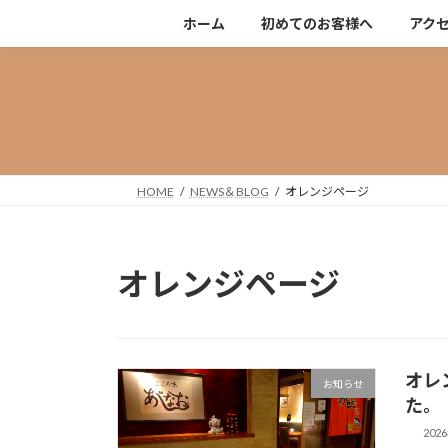
コ
ナ
ホーム
初めてのお客様へ
アク
ン
ビ
テ
ゲ
ン
ー
ツ
シ
へ
ョ
ス
ン
キ
に
HOME
NEWS＆BLOG
オレンジページ
ッ
移
プ
動
オレンジページ
オレ
お知らせ
た。
202