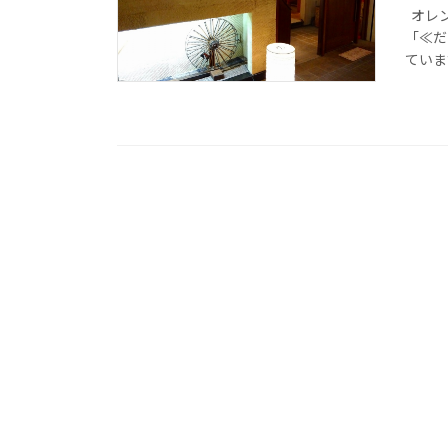
オレン
「≪だ
ていま