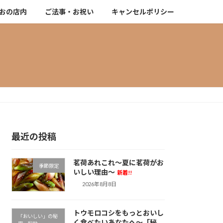
おの店内
ご法事・お祝い
キャンセルポリシー
最近の投稿
茗荷あれこれ～夏に茗荷がお
季節限定
いしい理由～
新着!!
2026年8月8日
トウモロコシをもっとおいし
「おいしい」の秘
く食べたいあなたへ～「秘