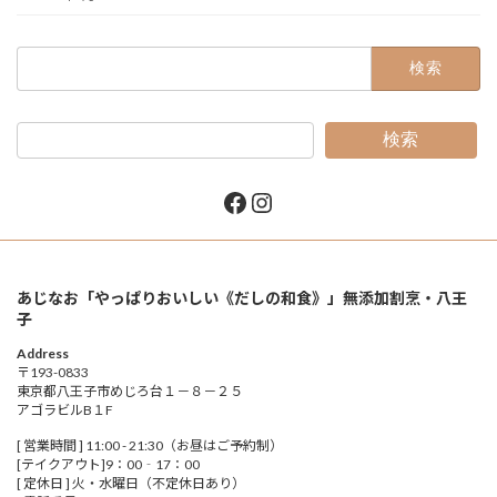
検
索:
検索
Facebook
Instagram
あじなお「やっぱりおいしい《だしの和食》」無添加割烹・八王
子
Address
〒193-0833
東京都八王子市めじろ台１－８－２５
アゴラビルB１F
[ 営業時間 ] 11:00 - 21:30（お昼はご予約制）
[テイクアウト]9：00‐17：00
[ 定休日 ] 火・水曜日（不定休日あり）