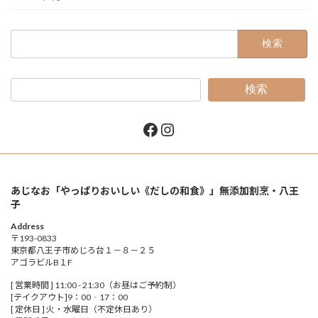
検
索:
検索
Facebook
Instagram
あじなお「やっぱりおいしい《だしの和食》」無添加割烹・八王
子
Address
〒193-0833
東京都八王子市めじろ台１－８－２５
アゴラビルB１F
[ 営業時間 ] 11:00 - 21:30（お昼はご予約制）
[テイクアウト]9：00‐17：00
[ 定休日 ] 火・水曜日（不定休日あり）