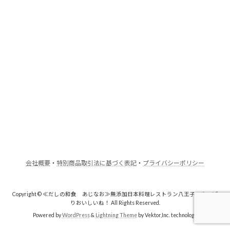
会社概要
・
特別商品取引法に基づく表記
・
プライバシーポリシー
Copyright © ≪だしの和食 あじなお≫無添加日本料理レストラン八王子・やっぱ
りおいしいね！ All Rights Reserved.
Powered by
WordPress
&
Lightning Theme
by Vektor,Inc. technology.