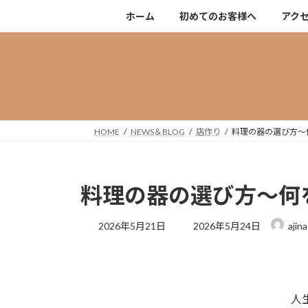
コ
ナ
ホーム
初めてのお客様へ
アク
ン
ビ
テ
ゲ
ン
ー
ツ
シ
へ
ョ
ス
ン
キ
に
HOME
NEWS＆BLOG
店作り
料理の器の選び方～
ッ
移
プ
動
料理の器の選び方～何
最
2026年5月21日
2026年5月24日
ajin
終
更
新
日
時
人
: