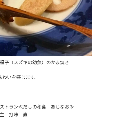
福子（スズキの幼魚）のかま焼き
味わいを感じます。
ストラン≪だしの和食 あじなお≫
主 打味 直