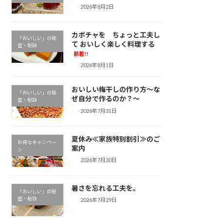
2026年8月2日
カボチャを ちょっと工夫し
「おいしい」の秘
て おいしく楽しく料理する
密・秘訣
新着!!
2026年8月1日
おいしい梅干しの作り方～な
「おいしい」の秘
ぜ自分で作るのか？～
密・秘訣
2026年7月31日
夏休み≪家族特別割引≫のご
お得なキャンペー
案内
ン
2026年7月30日
暑さを忘れる工夫を。
「おいしい」の秘
密・秘訣
2026年7月29日