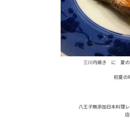
三川内焼き に 夏の
初夏の
八王子無添加日本料理レ
店