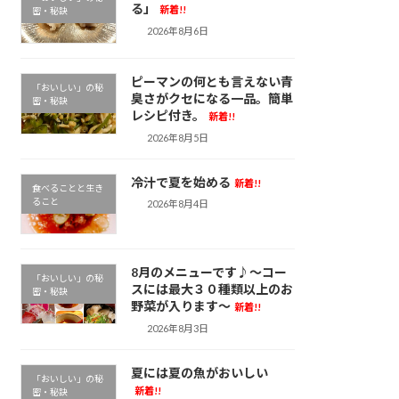
る」
新着!!
密・秘訣
2026年8月6日
ピーマンの何とも言えない青
「おいしい」の秘
臭さがクセになる一品。簡単
密・秘訣
レシピ付き。
新着!!
2026年8月5日
冷汁で夏を始める
新着!!
食べることと生き
ること
2026年8月4日
8月のメニューです♪～コー
「おいしい」の秘
スには最大３０種類以上のお
密・秘訣
野菜が入ります～
新着!!
2026年8月3日
夏には夏の魚がおいしい
「おいしい」の秘
新着!!
密・秘訣