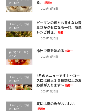
る」
新着!!
密・秘訣
2026年8月6日
ピーマンの何とも言えない青
「おいしい」の秘
臭さがクセになる一品。簡単
密・秘訣
レシピ付き。
新着!!
2026年8月5日
冷汁で夏を始める
新着!!
食べることと生き
ること
2026年8月4日
8月のメニューです♪～コー
「おいしい」の秘
スには最大３０種類以上のお
密・秘訣
野菜が入ります～
新着!!
2026年8月3日
夏には夏の魚がおいしい
「おいしい」の秘
新着!!
密・秘訣