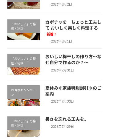
2026年8月2日
カボチャを ちょっと工夫し
「おいしい」の秘
て おいしく楽しく料理する
密・秘訣
新着!!
2026年8月1日
おいしい梅干しの作り方～な
「おいしい」の秘
ぜ自分で作るのか？～
密・秘訣
2026年7月31日
夏休み≪家族特別割引≫のご
お得なキャンペー
案内
ン
2026年7月30日
暑さを忘れる工夫を。
「おいしい」の秘
密・秘訣
2026年7月29日