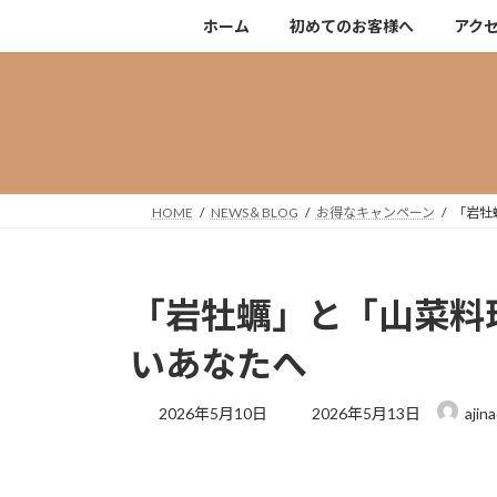
コ
ナ
ホーム
初めてのお客様へ
アク
ン
ビ
テ
ゲ
ン
ー
ツ
シ
へ
ョ
ス
ン
キ
に
HOME
NEWS＆BLOG
お得なキャンペーン
「岩牡
ッ
移
プ
動
「岩牡蠣」と「山菜料
いあなたへ
最
2026年5月10日
2026年5月13日
ajin
終
更
新
日