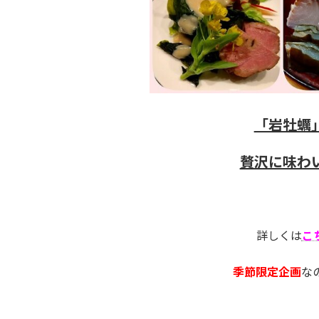
「岩牡蠣
贅沢に味わ
詳しくは
こ
季節限定企画
な