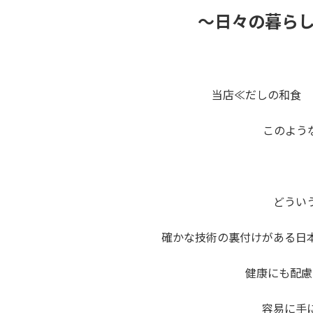
時
～日々の暮ら
:
当店≪だしの和食 
このよう
どうい
確かな技術の裏付けがある日
健康にも配慮
容易に手