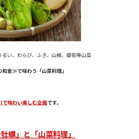
うるい、わらび、ふき、山椒、姫筍等山菜
の和食≫で味わう「山菜料理」
引で味わい楽しむ企画
です。
岩牡蠣」と「山菜料理」