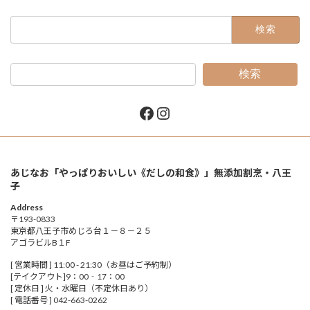
検
索:
検索
Facebook
Instagram
あじなお「やっぱりおいしい《だしの和食》」無添加割烹・八王
子
Address
〒193-0833
東京都八王子市めじろ台１－８－２５
アゴラビルB１F
[ 営業時間 ] 11:00 - 21:30（お昼はご予約制）
[テイクアウト]9：00‐17：00
[ 定休日 ] 火・水曜日（不定休日あり）
[ 電話番号 ] 042-663-0262