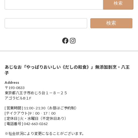
検
索:
検索
Facebook
Instagram
あじなお「やっぱりおいしい《だしの和食》」無添加割烹・八王
子
Address
〒193-0833
東京都八王子市めじろ台１－８－２５
アゴラビルB１F
[ 営業時間 ] 11:00 - 21:30（お昼はご予約制）
[テイクアウト]9：00‐17：00
[ 定休日 ] 火・水曜日（不定休日あり）
[ 電話番号 ] 042-663-0262
※社会状況により変更になることがございます。