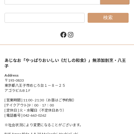
索:
検索
Facebook
Instagram
あじなお「やっぱりおいしい《だしの和食》」無添加割烹・八王
子
Address
〒193-0833
東京都八王子市めじろ台１－８－２５
アゴラビルB１F
[ 営業時間 ] 11:00 - 21:30（お昼はご予約制）
[テイクアウト]9：00‐17：00
[ 定休日 ] 火・水曜日（不定休日あり）
[ 電話番号 ] 042-663-0262
※社会状況により変更になることがございます。
B1F Agora Bldg. 1-8-25 Mejirodai, Hachioji-shi,