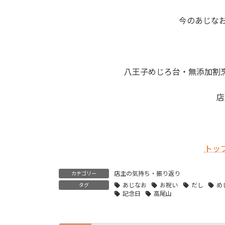
今のあじなお
八王子めじろ台・無添加割
店
トッ
店主の気持ち・振り返り
カテゴリー
あじなお
お祝い
だし
め
タグ
記念日
高尾山