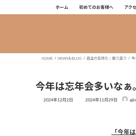
コ
ナ
ホーム
初めてのお客様へ
アク
ン
ビ
テ
ゲ
ン
ー
ツ
シ
へ
ョ
ス
ン
キ
に
HOME
NEWS＆BLOG
店主の気持ち・振り返り
今
ッ
移
プ
動
今年は忘年会多いなぁ
最
2024年12月2日
2024年11月29日
aji
終
更
新
日
時
「今年は
: