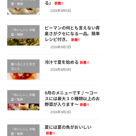
る」
新着!!
密・秘訣
2026年8月6日
ピーマンの何とも言えない青
「おいしい」の秘
臭さがクセになる一品。簡単
密・秘訣
レシピ付き。
新着!!
2026年8月5日
冷汁で夏を始める
新着!!
食べることと生き
ること
2026年8月4日
8月のメニューです♪～コー
「おいしい」の秘
スには最大３０種類以上のお
密・秘訣
野菜が入ります～
新着!!
2026年8月3日
夏には夏の魚がおいしい
「おいしい」の秘
新着!!
密・秘訣