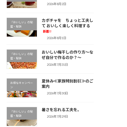
2026年8月2日
カボチャを ちょっと工夫し
「おいしい」の秘
て おいしく楽しく料理する
密・秘訣
新着!!
2026年8月1日
おいしい梅干しの作り方～な
「おいしい」の秘
ぜ自分で作るのか？～
密・秘訣
2026年7月31日
夏休み≪家族特別割引≫のご
お得なキャンペー
案内
ン
2026年7月30日
暑さを忘れる工夫を。
「おいしい」の秘
密・秘訣
2026年7月29日