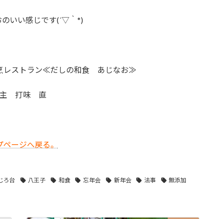
のいい感じです(´▽｀*)
烹レストラン≪だしの和食 あじなお≫
主 打味 直
プページへ戻る。
じろ台
八王子
和食
忘年会
新年会
法事
無添加