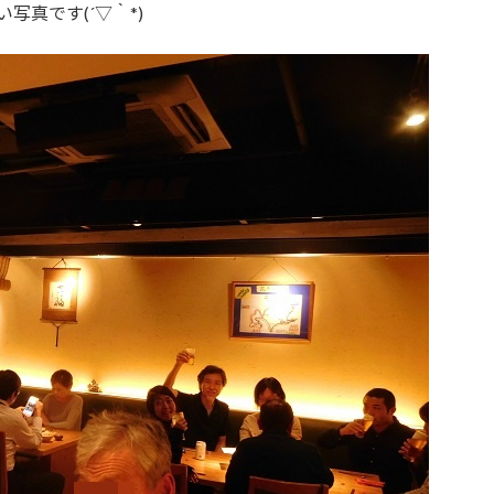
写真です(´▽｀*)