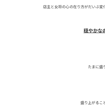
店主と女将の心の在り方がだいぶ変
穏やかな
たまに盛
盛り上がるこ