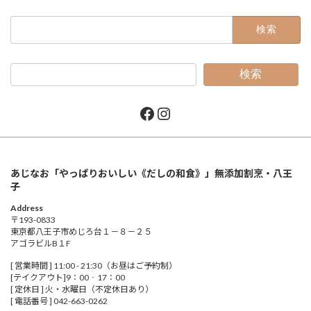
検
索:
検索
Facebook
Instagram
あじなお「やっぱりおいしい《だしの和食》」無添加割烹・八王
子
Address
〒193-0833
東京都八王子市めじろ台１－８－２５
アゴラビルB１F
[ 営業時間 ] 11:00 - 21:30（お昼はご予約制）
[テイクアウト]9：00‐17：00
[ 定休日 ] 火・水曜日（不定休日あり）
[ 電話番号 ] 042-663-0262