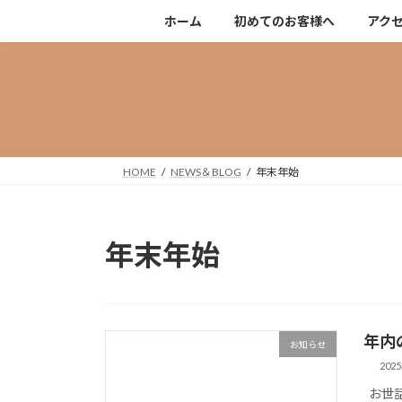
コ
ナ
ホーム
初めてのお客様へ
アク
ン
ビ
テ
ゲ
ン
ー
ツ
シ
へ
ョ
ス
ン
キ
に
HOME
NEWS＆BLOG
年末年始
ッ
移
プ
動
年末年始
年内
お知らせ
202
お世話