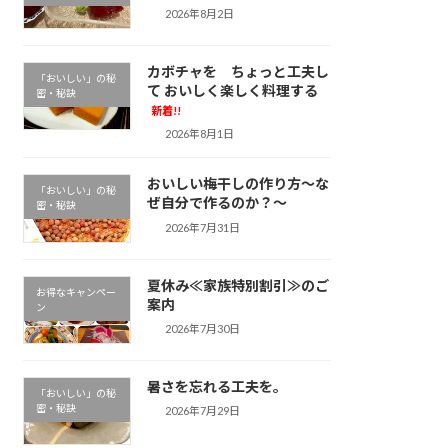
2026年8月2日
カボチャを ちょっと工夫し
「おいしい」の秘
て おいしく楽しく料理する
密・秘訣
新着!!
2026年8月1日
おいしい梅干しの作り方～な
「おいしい」の秘
ぜ自分で作るのか？～
密・秘訣
2026年7月31日
夏休み≪家族特別割引≫のご
お得なキャンペー
案内
ン
2026年7月30日
暑さを忘れる工夫を。
「おいしい」の秘
密・秘訣
2026年7月29日