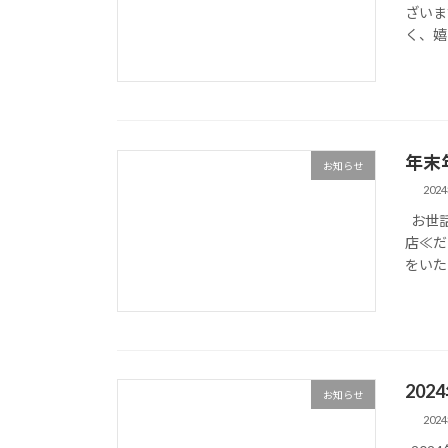
ざいま
く、嬉
年末
お知らせ
202
お世話
店≪だ
をいた
20
お知らせ
202