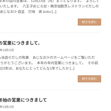
4年末の店内営業は、 12月23日（月）までとなります。 よろしく
いたします。 八王子めじろ台・無添加割烹レストラン≪だしの
じなお≫ 店主 打味 直 &nbs […]
続きを読む
の営業につきまして。
3年12月11日
当店≪だしの和食 あじなお≫のホームページをご覧いただ
ありがとうございます。 本年の年内営業につきまして。 その前
2023年は、あなたにとってどんな1年でしたか […]
続きを読む
年始の営業につきまして
1年12月11日