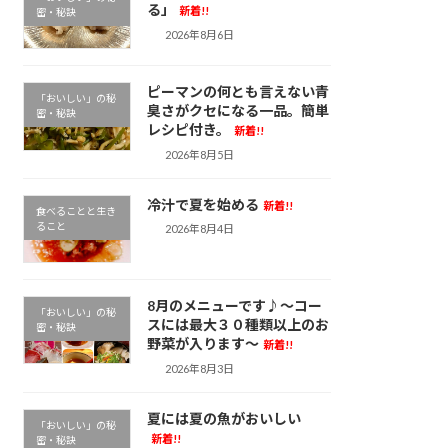
る」
新着!!
密・秘訣
2026年8月6日
ピーマンの何とも言えない青
「おいしい」の秘
臭さがクセになる一品。簡単
密・秘訣
レシピ付き。
新着!!
2026年8月5日
冷汁で夏を始める
新着!!
食べることと生き
ること
2026年8月4日
8月のメニューです♪～コー
「おいしい」の秘
スには最大３０種類以上のお
密・秘訣
野菜が入ります～
新着!!
2026年8月3日
夏には夏の魚がおいしい
「おいしい」の秘
新着!!
密・秘訣