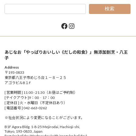
検索
Facebook
Instagram
あじなお「やっぱりおいしい《だしの和食》」無添加割烹・八王
子
Address
〒193-0833
東京都八王子市めじろ台１－８－２５
アゴラビルB１F
[ 営業時間 ] 11:00 - 21:30（お昼はご予約制）
[テイクアウト]9：00‐17：00
[ 定休日 ] 火・水曜日（不定休日あり）
[ 電話番号 ] 042-663-0262
※社会状況により変更になることがございます。
B1F Agora Bldg. 1-8-25 Mejirodai, Hachioji-shi,
Tokyo, 193-0833, Japan
Regular holiday Wednesday (with irregular holiday)