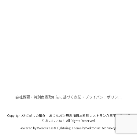
会社概要
・
特別商品取引法に基づく表記
・
プライバシーポリシー
Copyright © ≪だしの和食 あじなお≫無添加日本料理レストラン八王子・やっぱ
りおいしいね！ All Rights Reserved.
Powered by
WordPress
&
Lightning Theme
by Vektor,Inc. technology.