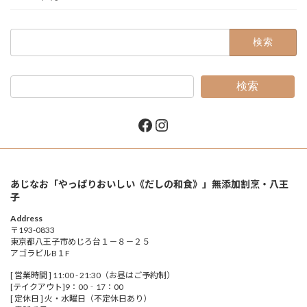
検
索:
検索
Facebook
Instagram
あじなお「やっぱりおいしい《だしの和食》」無添加割烹・八王
子
Address
〒193-0833
東京都八王子市めじろ台１－８－２５
アゴラビルB１F
[ 営業時間 ] 11:00 - 21:30（お昼はご予約制）
[テイクアウト]9：00‐17：00
[ 定休日 ] 火・水曜日（不定休日あり）