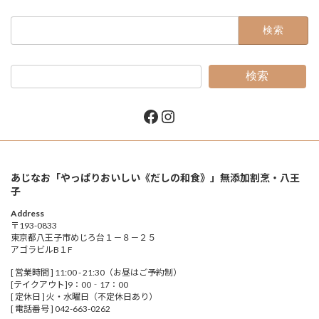
検
索:
検索
Facebook
Instagram
あじなお「やっぱりおいしい《だしの和食》」無添加割烹・八王
子
Address
〒193-0833
東京都八王子市めじろ台１－８－２５
アゴラビルB１F
[ 営業時間 ] 11:00 - 21:30（お昼はご予約制）
[テイクアウト]9：00‐17：00
[ 定休日 ] 火・水曜日（不定休日あり）
[ 電話番号 ] 042-663-0262