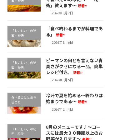
密・秘訣
術」教えます～
新着!!
2026年8月7日
「食べ終わるまでが料理であ
「おいしい」の秘
る」
新着!!
密・秘訣
2026年8月6日
ピーマンの何とも言えない青
「おいしい」の秘
臭さがクセになる一品。簡単
密・秘訣
レシピ付き。
新着!!
2026年8月5日
冷汁で夏を始める～終わりは
食べることと生き
始まりである～
新着!!
ること
2026年8月4日
8月のメニューです♪～コー
「おいしい」の秘
スには最大３０種類以上のお
密・秘訣
野菜が入ります～
新着!!