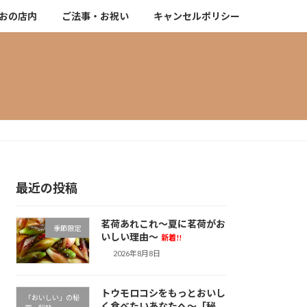
おの店内
ご法事・お祝い
キャンセルポリシー
最近の投稿
茗荷あれこれ～夏に茗荷がお
季節限定
いしい理由～
新着!!
2026年8月8日
トウモロコシをもっとおいし
「おいしい」の秘
く食べたいあなたへ～「秘