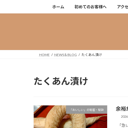
コ
ナ
ホーム
初めてのお客様へ
アク
ン
ビ
テ
ゲ
ン
ー
ツ
シ
へ
ョ
ス
ン
キ
に
HOME
NEWS＆BLOG
たくあん漬け
ッ
移
プ
動
たくあん漬け
余裕
「おいしい」の秘密・秘訣
202
「急い