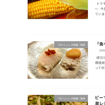
トウモ
～ 今
ていま
「食
「おいしい」の秘密・秘訣
202
成功と
標達成
って何
ピー
「おいしい」の秘密・秘訣
単レ