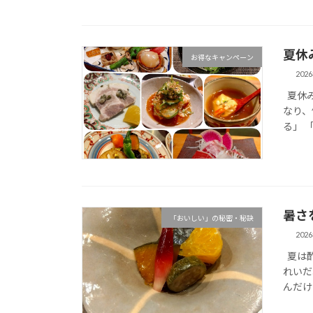
夏休
お得なキャンペーン
202
夏休み
なり、
る」 
暑さ
「おいしい」の秘密・秘訣
202
夏は酢
れいだ
んだけど