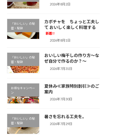
2026年8月2日
カボチャを ちょっと工夫し
「おいしい」の秘
て おいしく楽しく料理する
密・秘訣
新着!!
2026年8月1日
おいしい梅干しの作り方～な
「おいしい」の秘
ぜ自分で作るのか？～
密・秘訣
2026年7月31日
夏休み≪家族特別割引≫のご
お得なキャンペー
案内
ン
2026年7月30日
暑さを忘れる工夫を。
「おいしい」の秘
密・秘訣
2026年7月29日