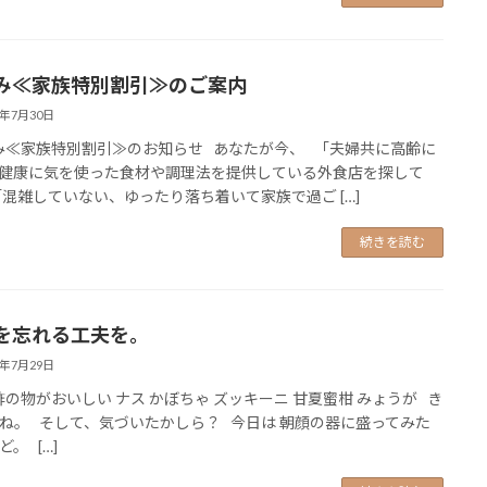
み≪家族特別割引≫のご案内
6年7月30日
≪家族特別割引≫のお知らせ あなたが今、 「夫婦共に高齢に
健康に気を使った食材や調理法を提供している外食店を探して
「混雑していない、ゆったり落ち着いて家族で過ご […]
続きを読む
を忘れる工夫を。
6年7月29日
の物がおいしい ナス かぼちゃ ズッキーニ 甘夏蜜柑 みょうが き
ね。 そして、気づいたかしら？ 今日は 朝顔の器に盛ってみた
。 […]