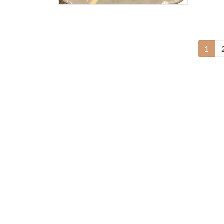
投
1
固
定
稿
ペ
の
ー
ジ
ペ
ー
ジ
送
り