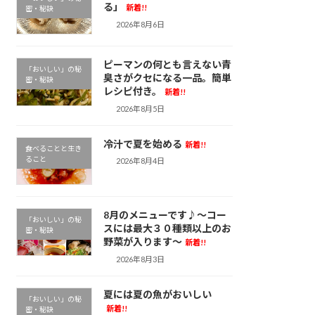
る」
新着!!
密・秘訣
2026年8月6日
ピーマンの何とも言えない青
「おいしい」の秘
臭さがクセになる一品。簡単
密・秘訣
レシピ付き。
新着!!
2026年8月5日
冷汁で夏を始める
新着!!
食べることと生き
ること
2026年8月4日
8月のメニューです♪～コー
「おいしい」の秘
スには最大３０種類以上のお
密・秘訣
野菜が入ります～
新着!!
2026年8月3日
夏には夏の魚がおいしい
「おいしい」の秘
新着!!
密・秘訣