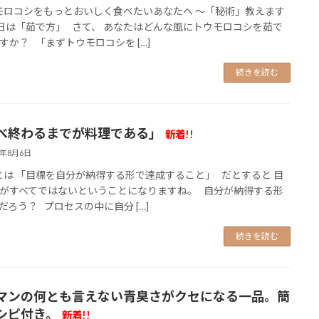
ロコシをもっとおいしく食べたいあなたへ ～「秘術」教えます
日は「茹で方」 さて、 あなたはどんな風にトウモロコシを茹で
すか？ 「まずトウモロコシを […]
続きを読む
べ終わるまでが料理である」
新着!!
6年8月6日
は 「目標を自分が納得する形で達成すること」 だとすると 目
がすべてではないということになりますね。 自分が納得する形
だろう？ プロセスの中に自分 […]
続きを読む
マンの何とも言えない青臭さがクセになる一品。簡
シピ付き。
新着!!