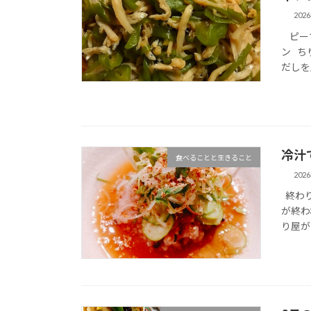
202
ピーマ
ン ち
だしを
冷汁
食べることと生きること
202
終わり
が終わ
り屋が 