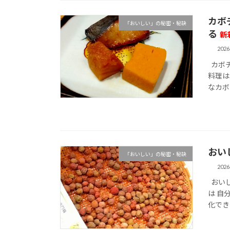
カボ
「おいしい」の秘密・秘訣
る
新
202
カボチ
料理は
なカボ
おい
「おいしい」の秘密・秘訣
202
おいし
は 自
化でき