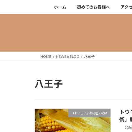
コ
ナ
ホーム
初めてのお客様へ
アク
ン
ビ
テ
ゲ
ン
ー
ツ
シ
へ
ョ
ス
ン
キ
に
HOME
NEWS＆BLOG
八王子
ッ
移
プ
動
八王子
トウ
「おいしい」の秘密・秘訣
術」
202