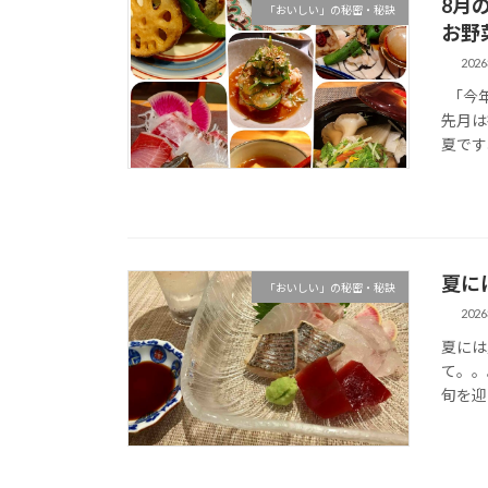
8月
「おいしい」の秘密・秘訣
お野
202
「今年
先月は
夏です
夏に
「おいしい」の秘密・秘訣
202
夏には
て。。
旬を迎