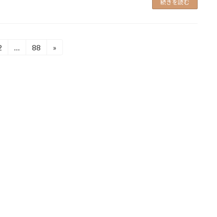
続きを読む
2
…
88
»
固
固
定
定
ペ
ペ
ー
ー
ジ
ジ