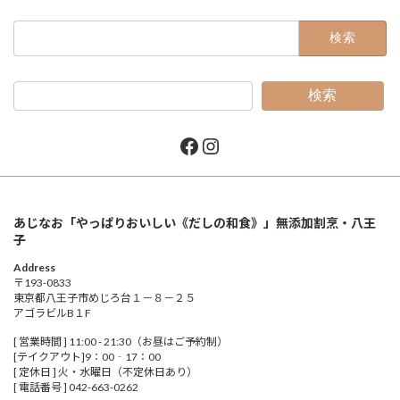
検
索:
検索
Facebook
Instagram
あじなお「やっぱりおいしい《だしの和食》」無添加割烹・八王
子
Address
〒193-0833
東京都八王子市めじろ台１－８－２５
アゴラビルB１F
[ 営業時間 ] 11:00 - 21:30（お昼はご予約制）
[テイクアウト]9：00‐17：00
[ 定休日 ] 火・水曜日（不定休日あり）
[ 電話番号 ] 042-663-0262