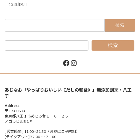
2015年9月
検
索:
検索
Facebook
Instagram
あじなお「やっぱりおいしい《だしの和食》」無添加割烹・八王
子
Address
〒193-0833
東京都八王子市めじろ台１－８－２５
アゴラビルB１F
[ 営業時間 ] 11:00 - 21:30（お昼はご予約制）
[テイクアウト]9：00‐17：00