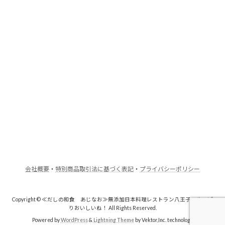
会社概要
・
特別商品取引法に基づく表記
・
プライバシーポリシー
Copyright © ≪だしの和食 あじなお≫無添加日本料理レストラン八王子・やっぱ
りおいしいね！ All Rights Reserved.
Powered by
WordPress
&
Lightning Theme
by Vektor,Inc. technology.