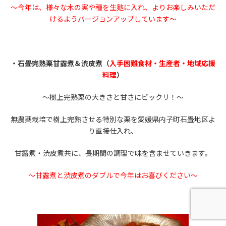
～今年は、様々な木の実や種を生麩に入れ、よりお楽しみいただ
けるようバージョンアップしています～
・石畳完熟栗甘露煮＆渋皮煮（
入手困難食材・生産者・地域応援
料理
）
～樹上完熟栗の大きさと甘さにビックリ！～
無農薬栽培で樹上完熟させる特別な栗を愛媛県内子町石畳地区よ
り直接仕入れ、
甘露煮・渋皮煮共に、長期間の調理で味を含ませていきます。
～甘露煮と渋皮煮のダブルで今年はお喜びください～