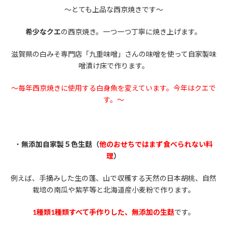
～とても上品な西京焼きです～
希少なクエ
の西京焼き。一つ一つ丁寧に焼き上げます。
滋賀県の白みそ専門店「九重味噌」さんの味噌を使って自家製味
噌漬け床で作ります。
～毎年西京焼きに使用する白身魚を変えています。今年はクエで
す。～
・
無添加自家製５色生麩（
他のおせちではまず食べられない料
理
）
例えば、手摘みした生の蓬、山で収穫する天然の日本胡桃、自然
栽培の南瓜や紫芋等と北海道産小麦粉で作ります。
1
種類1種類すべて手作りした、無添加の生麩
です。