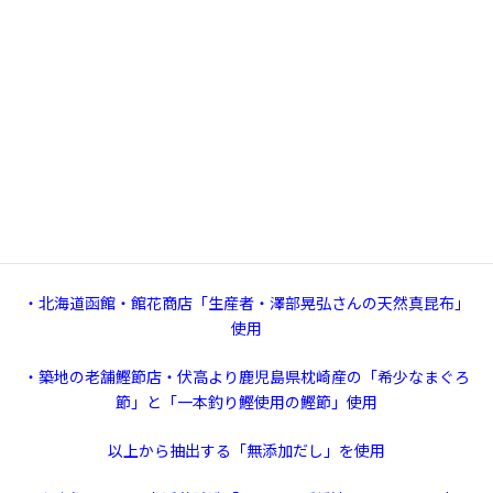
・すべて手作り、無添加
・生産者の方から直接仕入れる無農薬・無投薬・肥料飼料にも気
を使った食材をメインに使用
・魚介類は開店から20年お付き合いのある八王子の鮮魚店・三倉
（八王子総合卸売市場内）から鮮魚（主に天然魚介）を仕入れて
使用
・北海道函館・館花商店「生産者・澤部晃弘さんの天然真昆布」
使用
・築地の老舗鰹節店・伏高より鹿児島県枕崎産の「希少なまぐろ
節」と「一本釣り鰹使用の鰹節」使用
以上から抽出する「無添加だし」を使用