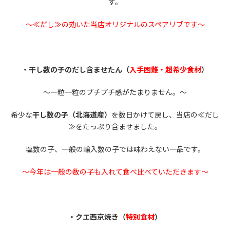
す。
～≪だし≫の効いた当店オリジナルのスペアリブです～
・干し数の子のだし含ませたん（
入手困難・超希少食材
）
～一粒一粒のプチプチ感がたまりません。～
希少な
干し数の子（北海道産）
を数日かけて戻し、当店の≪だし
≫をたっぷり含ませました。
塩数の子、一般の輸入数の子では味わえない一品です。
～今年は一般の数の子も入れて食べ比べていただきます～
・クエ西京焼き（
特別食材
）