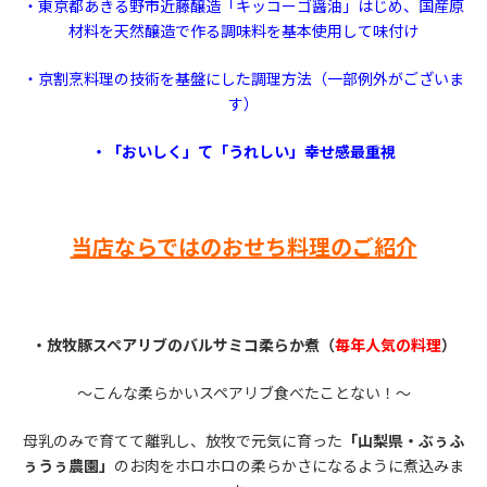
・東京都あきる野市近藤醸造「キッコーゴ醤油」はじめ、国産原
材料を天然醸造で作る調味料を基本使用して味付け
・京割烹料理の技術を基盤にした調理方法（一部例外がございま
す）
・「おいしく」て「うれしい」幸せ感最重視
当店ならではのおせち料理のご紹介
・放牧豚スペアリブのバルサミコ柔らか煮（
毎年人気の料理
）
～こんな柔らかいスペアリブ食べたことない！～
母乳のみで育てて離乳し、放牧で元気に育った
「山梨県・ぶぅふ
ぅうぅ農園」
のお肉をホロホロの柔らかさになるように煮込みま